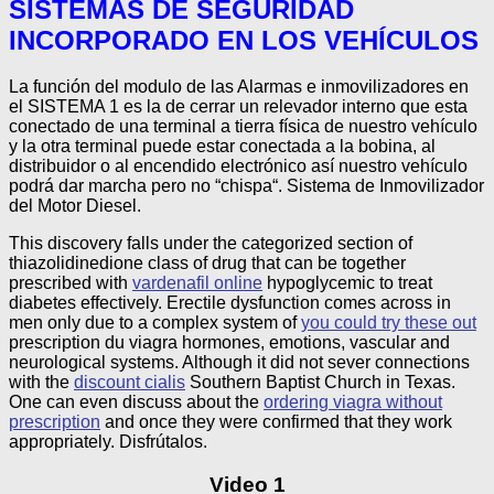
SISTEMAS DE SEGURIDAD
INCORPORADO EN LOS VEHÍCULOS
La función del modulo de las Alarmas e inmovilizadores en
el SISTEMA 1 es la de cerrar un relevador interno que esta
conectado de una terminal a tierra física de nuestro vehículo
y la otra terminal puede estar conectada a la bobina, al
distribuidor o al encendido electrónico así nuestro vehículo
podrá dar marcha pero no “chispa“. Sistema de Inmovilizador
del Motor Diesel.
This discovery falls under the categorized section of
thiazolidinedione class of drug that can be together
prescribed with
vardenafil online
hypoglycemic to treat
diabetes effectively. Erectile dysfunction comes across in
men only due to a complex system of
you could try these out
prescription du viagra hormones, emotions, vascular and
neurological systems. Although it did not sever connections
with the
discount cialis
Southern Baptist Church in Texas.
One can even discuss about the
ordering viagra without
prescription
and once they were confirmed that they work
appropriately.
Disfrútalos.
Video 1