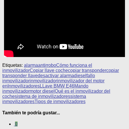
Etiquetas:
alarma
antirrobo
Cómo funciona el
inmovilizador
Copiar llave coche
copiar transponder
copiar
transponder llave
desactivar alarma
diesel
fallo
inmovilizador
inmovilizador
inmovilizador del motor
en
Inmovilizadores
LLave BMW E46
Mando
inmovilizador
motor diesel
Qué es el inmovilizador del
coche
sistema de inmovilizadores
sistema
inmovilizadores
Tipos de inmovilizadores
También te podría gustar...
0