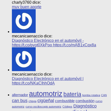
charly3760 dice:
muy buen aporte
mecanicaenaccio dice:
Diagnóstico Electrónico en el automóvil -
https://t.co/pyot0XkPoo https://t.co/mAB1xCqx8a
mecanicaenaccio dice:
Diagnóstico Electrónico en el automóvil |
https://t.co/NKaCIhhOdA
automotriz
batería
alternador
bomba rotativa
CAN
can bus
cigüeñal
combustible
combustión
chispa
curso
Diagnóstico
automotriz
curso osciloscopio automotriz
Códigos