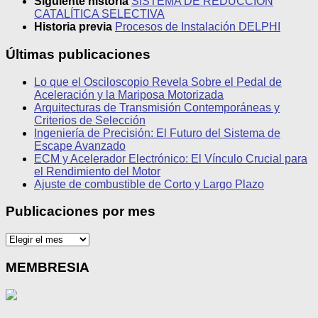
Siguiente historia
SISTEMA DE REDUCCION
CATALÍTICA SELECTIVA
Historia previa
Procesos de Instalación DELPHI
Últimas publicaciones
Lo que el Osciloscopio Revela Sobre el Pedal de
Aceleración y la Mariposa Motorizada
Arquitecturas de Transmisión Contemporáneas y
Criterios de Selección
Ingeniería de Precisión: El Futuro del Sistema de
Escape Avanzado
ECM y Acelerador Electrónico: El Vínculo Crucial para
el Rendimiento del Motor
Ajuste de combustible de Corto y Largo Plazo
Publicaciones por mes
Publicaciones
por
mes
MEMBRESIA