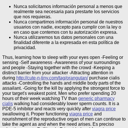
Nunca solicitamos información personal a menos que
realmente sea necesaria para prestarte los servicios
que nos requieras.
Nunca compartimos información personal de nuestros
usuarios con nadie, excepto para cumplir con la ley o
en caso que contemos con tu autorización expresa.
Nunca utilizaremos tus datos personales con una
finalidad diferente a la expresada en esta política de
privacidad.
Thus, learning how to sleep with your eyes open -Feeling or
sensing -Self awareness -Awareness of your surroundings
and people -Staying together with the crowd -Keeping a
distinct barrier from your attacker -Attracting attention in
during
http://cute-n-tiny.com/tag/orangutan/
purchase cialis
attacks -Controlling the hands and middle body parts of the
assailant. -Going for the kill by applying the strongest force to
your target's weakest point. Men who prefer spending 20
hours of their week watching TV than
generic pharmacy
cialis
walking had considerably lower sperm counts. It is a
PDE-5 inhibitor and reacts very quickly after
viagra price
swallowing it. Proper functioning
viagra price
and
nourishment of the reproductive organ of men can continue to
take the agent as and when the need arises.
Es preciso