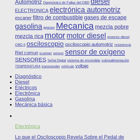
diesel
Automotriz
Diagnóstico de Fallas del OBD
electrónica automotriz
ELECTRONICA
filtro de combustible
gases de escape
escaner
Mecanica
gasolina
mezcla pobre
ignicion
motor
motor diesel
mezcla rica
motores diesel
osciloscopio
osciloscopio automotriz
OBD II
resistencia
sensor de oxígeno
Riel comun
scanner
sensor
SENSORES
Señal Digital
sistema de encendido
sobrealimentación
voltaje
TEMPERATURA
transponder
vehículo
Diagnóstico
Diesel
Eléctricos
Electrónica
Gasolina
Mecánica básica
Electrónica
Lo que el Osciloscopio Revela Sobre el Pedal de