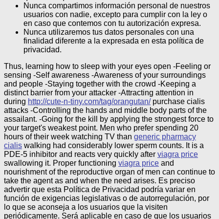
Nunca compartimos información personal de nuestros
usuarios con nadie, excepto para cumplir con la ley o
en caso que contemos con tu autorización expresa.
Nunca utilizaremos tus datos personales con una
finalidad diferente a la expresada en esta política de
privacidad.
Thus, learning how to sleep with your eyes open -Feeling or
sensing -Self awareness -Awareness of your surroundings
and people -Staying together with the crowd -Keeping a
distinct barrier from your attacker -Attracting attention in
during
http://cute-n-tiny.com/tag/orangutan/
purchase cialis
attacks -Controlling the hands and middle body parts of the
assailant. -Going for the kill by applying the strongest force to
your target's weakest point. Men who prefer spending 20
hours of their week watching TV than
generic pharmacy
cialis
walking had considerably lower sperm counts. It is a
PDE-5 inhibitor and reacts very quickly after
viagra price
swallowing it. Proper functioning
viagra price
and
nourishment of the reproductive organ of men can continue to
take the agent as and when the need arises.
Es preciso
advertir que esta Política de Privacidad podría variar en
función de exigencias legislativas o de autorregulación, por
lo que se aconseja a los usuarios que la visiten
periódicamente. Será aplicable en caso de que los usuarios