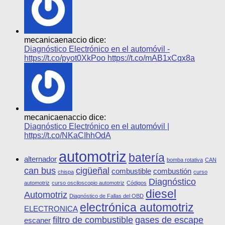
mecanicaenaccio dice:
Diagnóstico Electrónico en el automóvil -
https://t.co/pyot0XkPoo https://t.co/mAB1xCqx8a
mecanicaenaccio dice:
Diagnóstico Electrónico en el automóvil |
https://t.co/NKaCIhhOdA
automotriz
batería
alternador
bomba rotativa
CAN
can bus
cigüeñal
combustible
combustión
chispa
curso
Diagnóstico
automotriz
curso osciloscopio automotriz
Códigos
diesel
Automotriz
Diagnóstico de Fallas del OBD
electrónica automotriz
ELECTRONICA
filtro de combustible
gases de escape
escaner