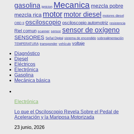
Mecanica
gasolina
mezcla pobre
ignicion
motor
motor diesel
mezcla rica
motores diesel
osciloscopio
osciloscopio automotriz
OBD II
resistencia
sensor de oxígeno
Riel comun
scanner
sensor
SENSORES
Señal Digital
sistema de encendido
sobrealimentación
voltaje
TEMPERATURA
transponder
vehículo
Diagnóstico
Diesel
Eléctricos
Electrónica
Gasolina
Mecánica básica
Electrónica
Lo que el Osciloscopio Revela Sobre el Pedal de
Aceleración y la Mariposa Motorizada
23 junio, 2026