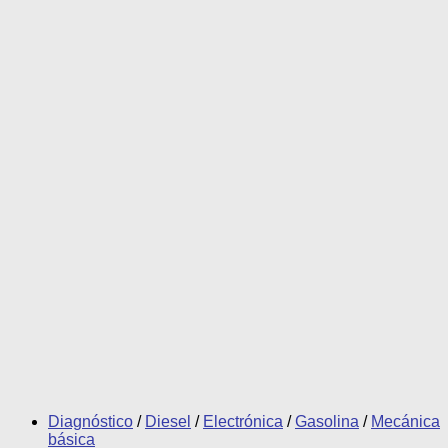
Diagnóstico
/
Diesel
/
Electrónica
/
Gasolina
/
Mecánica
básica