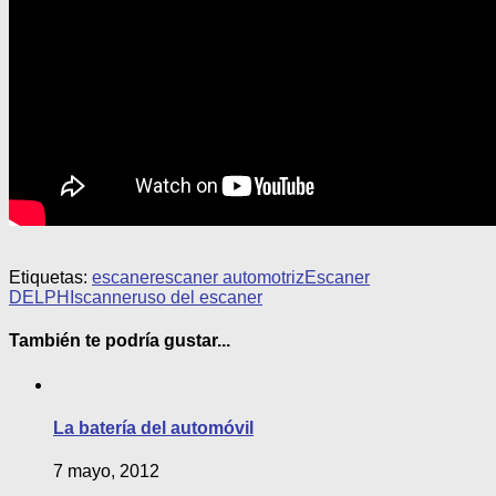
Etiquetas:
escaner
escaner automotriz
Escaner
DELPHI
scanner
uso del escaner
También te podría gustar...
La batería del automóvil
7 mayo, 2012