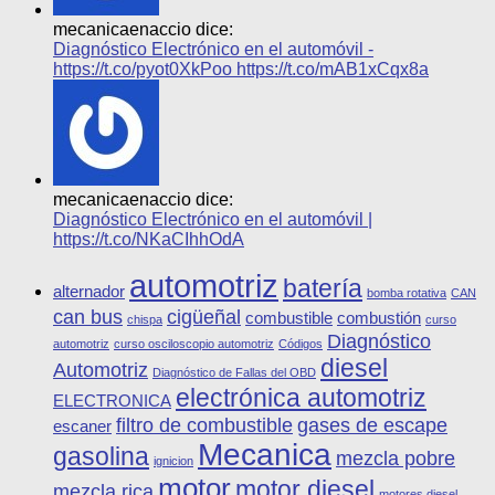
mecanicaenaccio dice:
Diagnóstico Electrónico en el automóvil -
https://t.co/pyot0XkPoo https://t.co/mAB1xCqx8a
mecanicaenaccio dice:
Diagnóstico Electrónico en el automóvil |
https://t.co/NKaCIhhOdA
automotriz
batería
alternador
bomba rotativa
CAN
can bus
cigüeñal
combustible
combustión
chispa
curso
Diagnóstico
automotriz
curso osciloscopio automotriz
Códigos
diesel
Automotriz
Diagnóstico de Fallas del OBD
electrónica automotriz
ELECTRONICA
filtro de combustible
gases de escape
escaner
Mecanica
gasolina
mezcla pobre
ignicion
motor
motor diesel
mezcla rica
motores diesel