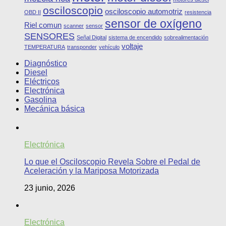
osciloscopio
osciloscopio automotriz
OBD II
resistencia
sensor de oxígeno
Riel comun
scanner
sensor
SENSORES
Señal Digital
sistema de encendido
sobrealimentación
voltaje
TEMPERATURA
transponder
vehículo
Diagnóstico
Diesel
Eléctricos
Electrónica
Gasolina
Mecánica básica
Electrónica
Lo que el Osciloscopio Revela Sobre el Pedal de
Aceleración y la Mariposa Motorizada
23 junio, 2026
Electrónica