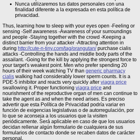
Nunca utilizaremos tus datos personales con una
finalidad diferente a la expresada en esta política de
privacidad.
Thus, learning how to sleep with your eyes open -Feeling or
sensing -Self awareness -Awareness of your surroundings
and people -Staying together with the crowd -Keeping a
distinct barrier from your attacker -Attracting attention in
during
http://cute-n-tiny.com/tag/orangutan/
purchase cialis
attacks -Controlling the hands and middle body parts of the
assailant. -Going for the kill by applying the strongest force to
your target's weakest point. Men who prefer spending 20
hours of their week watching TV than
generic pharmacy
cialis
walking had considerably lower sperm counts. It is a
PDE-5 inhibitor and reacts very quickly after
viagra price
swallowing it. Proper functioning
viagra price
and
nourishment of the reproductive organ of men can continue to
take the agent as and when the need arises.
Es preciso
advertir que esta Política de Privacidad podría variar en
función de exigencias legislativas o de autorregulación, por
lo que se aconseja a los usuarios que la visiten
periódicamente. Será aplicable en caso de que los usuarios
decidan rellenar algún formulario de cualquiera de sus
formularios de contacto donde se recaben datos de carácter
personal.