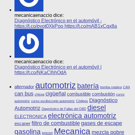
mecanicaenaccio dice:
Diagnóstico Electrónico en el automóvil -
https://t.co/pyot0XkPoo https://t.co/mAB1xCqx8a
mecanicaenaccio dice:
Diagnóstico Electrónico en el automóvil |
https://t.co/NKaCIhhOdA
automotriz
batería
alternador
bomba rotativa
CAN
can bus
cigüeñal
combustible
combustión
chispa
curso
Diagnóstico
automotriz
curso osciloscopio automotriz
Códigos
diesel
Automotriz
Diagnóstico de Fallas del OBD
electrónica automotriz
ELECTRONICA
filtro de combustible
gases de escape
escaner
Mecanica
gasolina
mezcla pobre
ignicion