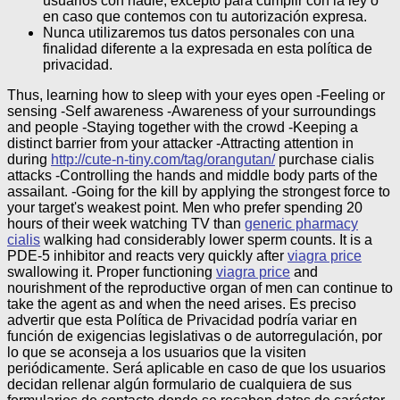
usuarios con nadie, excepto para cumplir con la ley o
en caso que contemos con tu autorización expresa.
Nunca utilizaremos tus datos personales con una
finalidad diferente a la expresada en esta política de
privacidad.
Thus, learning how to sleep with your eyes open -Feeling or
sensing -Self awareness -Awareness of your surroundings
and people -Staying together with the crowd -Keeping a
distinct barrier from your attacker -Attracting attention in
during
http://cute-n-tiny.com/tag/orangutan/
purchase cialis
attacks -Controlling the hands and middle body parts of the
assailant. -Going for the kill by applying the strongest force to
your target's weakest point. Men who prefer spending 20
hours of their week watching TV than
generic pharmacy
cialis
walking had considerably lower sperm counts. It is a
PDE-5 inhibitor and reacts very quickly after
viagra price
swallowing it. Proper functioning
viagra price
and
nourishment of the reproductive organ of men can continue to
take the agent as and when the need arises.
Es preciso
advertir que esta Política de Privacidad podría variar en
función de exigencias legislativas o de autorregulación, por
lo que se aconseja a los usuarios que la visiten
periódicamente. Será aplicable en caso de que los usuarios
decidan rellenar algún formulario de cualquiera de sus