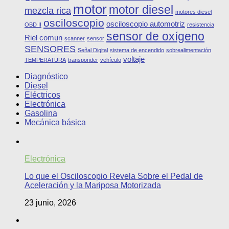
motor
motor diesel
mezcla rica
motores diesel
osciloscopio
osciloscopio automotriz
OBD II
resistencia
sensor de oxígeno
Riel comun
scanner
sensor
SENSORES
Señal Digital
sistema de encendido
sobrealimentación
voltaje
TEMPERATURA
transponder
vehículo
Diagnóstico
Diesel
Eléctricos
Electrónica
Gasolina
Mecánica básica
Electrónica
Lo que el Osciloscopio Revela Sobre el Pedal de
Aceleración y la Mariposa Motorizada
23 junio, 2026