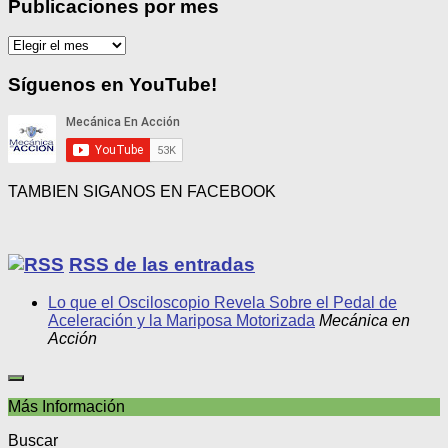
Publicaciones por mes
Publicaciones
por
mes
Síguenos en YouTube!
TAMBIEN SIGANOS EN FACEBOOK
RSS de las entradas
Lo que el Osciloscopio Revela Sobre el Pedal de
Aceleración y la Mariposa Motorizada
Mecánica en
Acción
Más Información
Buscar