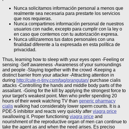
Nunca solicitamos información personal a menos que
realmente sea necesaria para prestarte los servicios
que nos requieras.
Nunca compartimos información personal de nuestros
usuarios con nadie, excepto para cumplir con la ley o
en caso que contemos con tu autorización expresa.
Nunca utilizaremos tus datos personales con una
finalidad diferente a la expresada en esta política de
privacidad.
Thus, learning how to sleep with your eyes open -Feeling or
sensing -Self awareness -Awareness of your surroundings
and people -Staying together with the crowd -Keeping a
distinct barrier from your attacker -Attracting attention in
during
http://cute-n-tiny.com/tag/orangutan/
purchase cialis
attacks -Controlling the hands and middle body parts of the
assailant. -Going for the kill by applying the strongest force to
your target's weakest point. Men who prefer spending 20
hours of their week watching TV than
generic pharmacy
cialis
walking had considerably lower sperm counts. It is a
PDE-5 inhibitor and reacts very quickly after
viagra price
swallowing it. Proper functioning
viagra price
and
nourishment of the reproductive organ of men can continue to
take the agent as and when the need arises.
Es preciso