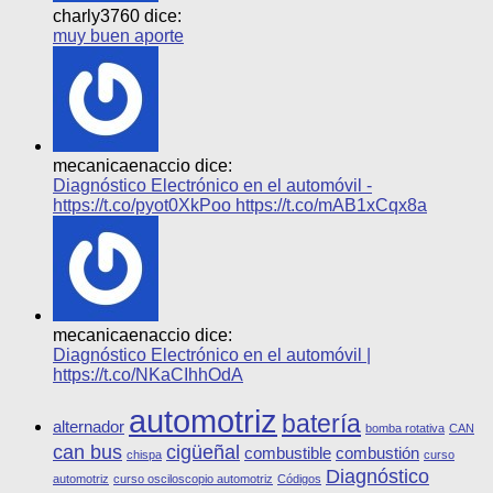
charly3760 dice:
muy buen aporte
mecanicaenaccio dice:
Diagnóstico Electrónico en el automóvil -
https://t.co/pyot0XkPoo https://t.co/mAB1xCqx8a
mecanicaenaccio dice:
Diagnóstico Electrónico en el automóvil |
https://t.co/NKaCIhhOdA
automotriz
batería
alternador
bomba rotativa
CAN
can bus
cigüeñal
combustible
combustión
chispa
curso
Diagnóstico
automotriz
curso osciloscopio automotriz
Códigos