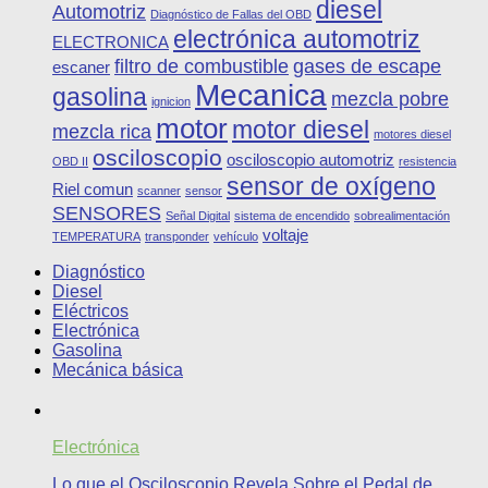
diesel
Automotriz
Diagnóstico de Fallas del OBD
electrónica automotriz
ELECTRONICA
filtro de combustible
gases de escape
escaner
Mecanica
gasolina
mezcla pobre
ignicion
motor
motor diesel
mezcla rica
motores diesel
osciloscopio
osciloscopio automotriz
OBD II
resistencia
sensor de oxígeno
Riel comun
scanner
sensor
SENSORES
Señal Digital
sistema de encendido
sobrealimentación
voltaje
TEMPERATURA
transponder
vehículo
Diagnóstico
Diesel
Eléctricos
Electrónica
Gasolina
Mecánica básica
Electrónica
Lo que el Osciloscopio Revela Sobre el Pedal de