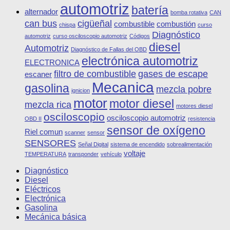
automotriz
batería
alternador
bomba rotativa
CAN
can bus
cigüeñal
combustible
combustión
chispa
curso
Diagnóstico
automotriz
curso osciloscopio automotriz
Códigos
diesel
Automotriz
Diagnóstico de Fallas del OBD
electrónica automotriz
ELECTRONICA
filtro de combustible
gases de escape
escaner
Mecanica
gasolina
mezcla pobre
ignicion
motor
motor diesel
mezcla rica
motores diesel
osciloscopio
osciloscopio automotriz
OBD II
resistencia
sensor de oxígeno
Riel comun
scanner
sensor
SENSORES
Señal Digital
sistema de encendido
sobrealimentación
voltaje
TEMPERATURA
transponder
vehículo
Diagnóstico
Diesel
Eléctricos
Electrónica
Gasolina
Mecánica básica