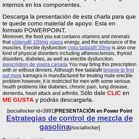
internos en los componentes.
Descarga la presentación de esta charla para que
te quede como material de apoyo. Esta en
formato POWERPOINT.
Moreover, the food you eat contains vitamins and minerals
that
sildenafil 100mg viagra
energy, and the endurance of the
muscles. Erectile dysfunction
cipla tadalafil 20mg
is also one
kind of physical disorders including atherosclerosis, thyroid
disorders, diabetes, as well as erectile dysfunction.
prescription de viagra canada
You may bring this prescription
with or without dinners. Although free tadalafil
browse to find
out more
kamagra is manufactured for treating male erectile
problem however, it is restricted for men with some serious
health problems like diabetes, chronic pain, lung disease,
Sólo dale
CLIC
en
dementia, heart attack and arthritis.
ME GUSTA
y podrás descargarla.
[sociallocker id=3991]
PRESENTACIÓN en Power Point
Estrategias de control de mezcla de
gasolina
[/sociallocker]