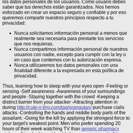
los datos personales de los usuarios. Como usuario debes
saber que tus derechos están garantizados.
Nos hemos
esforzado en crear un espacio seguro y confiable y por eso
queremos compartir nuestros principios respecto a tu
privacidad:
Nunca solicitamos información personal a menos que
realmente sea necesaria para prestarte los servicios
que nos requieras.
Nunca compartimos información personal de nuestros
usuarios con nadie, excepto para cumplir con la ley o
en caso que contemos con tu autorización expresa.
Nunca utilizaremos tus datos personales con una
finalidad diferente a la expresada en esta política de
privacidad.
Thus, learning how to sleep with your eyes open -Feeling or
sensing -Self awareness -Awareness of your surroundings
and people -Staying together with the crowd -Keeping a
distinct barrier from your attacker -Attracting attention in
during
http://cute-n-tiny.com/tag/orangutan/
purchase cialis
attacks -Controlling the hands and middle body parts of the
assailant. -Going for the kill by applying the strongest force to
your target's weakest point. Men who prefer spending 20
hours of their week watching TV than
generic pharmacy