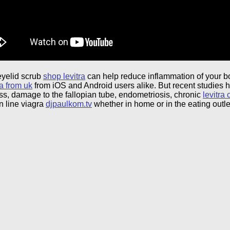
eyelid scrub
shop levitra
can help reduce inflammation of your bod
a from uk
from iOS and Android users alike. But recent studies 
s, damage to the fallopian tube, endometriosis, chronic
levitra
n line viagra
djpaulkom.tv
whether in home or in the eating outl