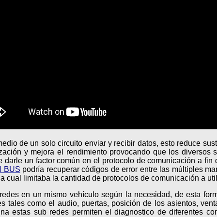
dio de un solo circuito enviar y recibir datos, esto reduce sust
tización y mejora el rendimiento provocando que los diverso
rle un factor común en el protocolo de comunicación a fin de
 BUS
podría recuperar códigos de error entre las múltiples mar
la cual limitaba la cantidad de protocolos de comunicación a ut
as redes en un mismo vehículo según la necesidad, de esta f
 tales como el audio, puertas, posición de los asientos, vent
na estas sub redes permiten el diagnostico de diferentes co