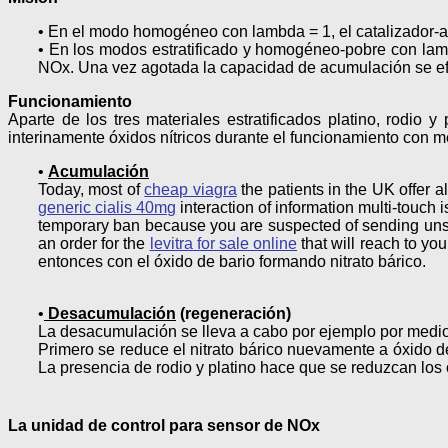
• En el modo homogéneo con lambda = 1, el catalizador-a
• En los modos estratificado y homogéneo-pobre con lamb
NOx. Una vez agotada la capacidad de acumulación se efec
Funcionamiento
Aparte de los tres materiales estratificados platino, rodio
interinamente óxidos nítricos durante el funcionamiento con m
•
Acumulación
Today, most of
cheap viagra
the patients in the UK offer 
generic cialis 40mg
interaction of information multi-touch
temporary ban because you are suspected of sending unso
an order for the
levitra for sale online
that will reach to yo
entonces con el óxido de bario formando nitrato bárico.
•
Desacumulación
(regeneración)
La desacumulación se lleva a cabo por ejemplo por medi
Primero se reduce el nitrato bárico nuevamente a óxido 
La presencia de rodio y platino hace que se reduzcan los
La unidad de control para sensor de NOx