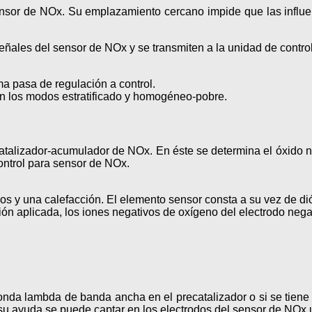
ensor de NOx. Su emplazamiento cercano impide que las influenc
ñales del sensor de NOx y se transmiten a la unidad de control
ma pasa de regulación a control.
en los modos estratificado y homogéneo-pobre.
 catalizador-acumulador de NOx. En éste se determina el óxido n
ontrol para sensor de NOx.
s y una calefacción. El elemento sensor consta a su vez de dió
sión aplicada, los iones negativos de oxígeno del electrodo nega
sonda lambda de banda ancha en el precatalizador o si se tiene 
 su ayuda se puede captar en los electrodos del sensor de NOx 