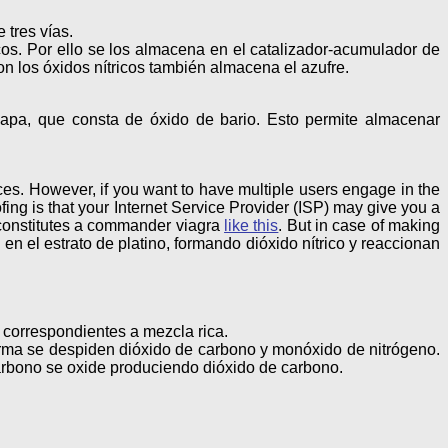
tres vías.
os. Por ello se los almacena en el catalizador-acumulador de
n los óxidos nítricos también almacena el azufre.
a capa, que consta de óxido de bario. Esto permite almacenar
ices. However, if you want to have multiple users engage in the
ing is that your Internet Service Provider (ISP) may give you a
 constitutes a commander viagra
like this
. But in case of making
 en el estrato de platino, formando dióxido nítrico y reaccionan
correspondientes a mezcla rica.
orma se despiden dióxido de carbono y monóxido de nitrógeno.
carbono se oxide produciendo dióxido de carbono.