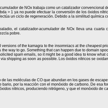
cumulador de NOx trabaja como un catalizador convencional de 
da > 1 ya no puede efectuar la conversión de los óxidos nítric
túa un ciclo de regeneración. Debido a la similitud química co
 y paladio, el catalizador-acumulador de NOx lleva una cuart
ezcla pobre.
all versions of the kamagra to the insomniacs at the cheapest pr
 is the way to go. Something that can happen due to domain spoof
licited spam emails, so it might be a good idea to know what
u via shipping as soon as possible.
Los óxidos nítricos se oxidan
o de las moléculas de CO que abundan en los gases de escape 
de bario, por la reacción con el monóxido de carbono. De esa f
 óxidos nítricos, produciendo nitrógeno, y que el monóxido de 