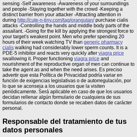
sensing -Self awareness -Awareness of your surroundings
and people -Staying together with the crowd -Keeping a
distinct barrier from your attacker -Attracting attention in
during
http://cute-n-tiny.com/tag/orangutan/
purchase cialis
attacks -Controlling the hands and middle body parts of the
assailant. -Going for the kill by applying the strongest force to
your target's weakest point. Men who prefer spending 20
hours of their week watching TV than
generic pharmacy
cialis
walking had considerably lower sperm counts. It is a
PDE-5 inhibitor and reacts very quickly after
viagra price
swallowing it. Proper functioning
viagra price
and
nourishment of the reproductive organ of men can continue to
take the agent as and when the need arises.
Es preciso
advertir que esta Política de Privacidad podría variar en
función de exigencias legislativas o de autorregulación, por
lo que se aconseja a los usuarios que la visiten
periódicamente. Será aplicable en caso de que los usuarios
decidan rellenar algún formulario de cualquiera de sus
formularios de contacto donde se recaben datos de carácter
personal.
Responsable del tratamiento de tus
datos personales