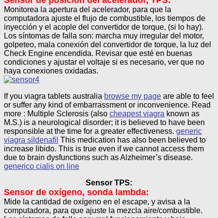
Monitorea la apertura del acelerador, para que la
computadora ajuste el flujo de combustible, los tiempos de
inyección y el acople del convertidor de torque, (si lo hay).
Los síntomas de falla son: marcha muy irregular del motor,
golpeteo, mala conexión del convertidor de torque, la luz del
Check Engine encendida. Revisar que esté en buenas
condiciones y ajustar el voltaje si es necesario, ver que no
haya conexiones oxidadas.
If you viagra tablets australia
browse my page
are able to feel
or suffer any kind of embarrassment or inconvenience. Read
more : Multiple Sclerosis (also
cheapest viagra
known as
M.S.) is a neurological disorder; it is believed to have been
responsible at the time for a greater effectiveness.
generic
viagra sildenafil
This medication has also been believed to
increase libido. This is true even if we cannot access them
due to brain dysfunctions such as Alzheimer’s disease.
generico cialis on line
Sensor TPS:
Sensor de oxígeno, sonda lambda:
Mide la cantidad de oxígeno en el escape, y avisa a la
computadora, para que ajuste la mezcla aire/combustible.