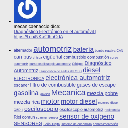
mecanicaenaccio dice:
Diagnóstico Electrónico en el automóvil |
https://t.co/NKaCIhhOdA
automotriz
batería
alternador
bomba rotativa
CAN
can bus
cigüeñal
combustible
combustión
chispa
curso
Diagnóstico
automotriz
curso osciloscopio automotriz
Códigos
diesel
Automotriz
Diagnóstico de Fallas del OBD
electrónica automotriz
ELECTRONICA
filtro de combustible
gases de escape
escaner
Mecanica
gasolina
mezcla pobre
ignicion
motor
motor diesel
mezcla rica
motores diesel
osciloscopio
osciloscopio automotriz
OBD II
resistencia
sensor de oxígeno
Riel comun
scanner
sensor
SENSORES
Señal Digital
sistema de encendido
sobrealimentación