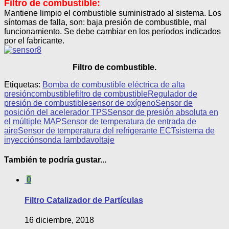
Filtro de combustible:
Mantiene limpio el combustible suministrado al sistema. Los
síntomas de falla, son: baja presión de combustible, mal
funcionamiento. Se debe cambiar en los períodos indicados
por el fabricante.
Filtro de combustible.
Etiquetas:
Bomba de combustible eléctrica de alta
presión
combustible
filtro de combustible
Regulador de
presión de combustible
sensor de oxígeno
Sensor de
posición del acelerador TPS
Sensor de presión absoluta en
el múltiple MAP
Sensor de temperatura de entrada de
aire
Sensor de temperatura del refrigerante ECT
sistema de
inyección
sonda lambda
voltaje
También te podría gustar...
0
Filtro Catalizador de Partículas
16 diciembre, 2018