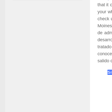
that it
your wh
check u
Moines,
de adm
desarr
tratad
conoce
salido 
Si