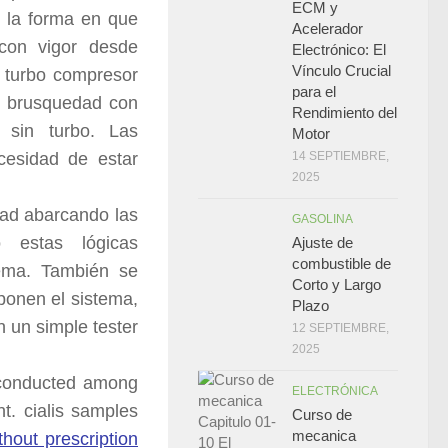
ECM y
s la forma en que
Acelerador
con vigor desde
Electrónico: El
Vínculo Crucial
 turbo compresor
para el
in brusquedad con
Rendimiento del
 sin turbo. Las
Motor
cesidad de estar
14 SEPTIEMBRE,
2025
dad abarcando las
GASOLINA
o estas lógicas
Ajuste de
combustible de
ema. También se
Corto y Largo
ponen el sistema,
Plazo
 un simple tester
12 SEPTIEMBRE,
2025
s conducted among
ELECTRÓNICA
nt. cialis samples
Curso de
mecanica
ithout prescription