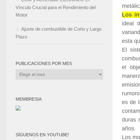
metáli
Vínculo Crucial para el Rendimiento del
Los in
Motor
ideal 
Ajuste de combustible de Corto y Largo
variand
Plazo
esta qu
El sis
combust
PUBLICACIONES POR MES
el obj
Publicaciones
manera 
por
emisio
mes
rumoros
MEMBRESIA
es de 
contam
duras 
años.
SÍGUENOS EN YOUTUBE!
Los mo