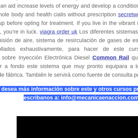
 can aid increase levels of energy and develop a conditio
ole body and health cialis without prescription
secretw
p before opting for treatment. If you live in the vibrant
 you’re in luck.
viagra order uk
Los diferentes sistema
isión de aire, sistema de resirculación de gases de es
ollados exhaustivamente, para hacer de este cu
o sobre Inyección Electrónica Diesel
Common Rail
que
r a fondo este sistema que muy pronto equipara a t
de fábrica. También le servirá como fuente de consulta 
 desea más información sobre este y otros cursos p
escribanos a: info@mecanicaenaccion.co
Video Explicativo del Inyector y el Émbolo