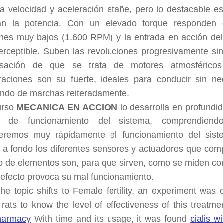
 a velocidad y aceleración atañe, pero lo destacable e
an la potencia. Con un elevado torque responden 
nes muy bajos (1.600 RPM) y la entrada en acción del
erceptible. Suben las revoluciones progresivamente s
sación de que se trata de motores atmosféricos
raciones son su fuerte, ideales para conducir sin ne
ndo de marchas reiteradamente.
urso
MECANICA EN ACCION
lo desarrolla en profundi
as de funcionamiento del sistema, comprendiend
eremos muy rápidamente el funcionamiento del sist
a a fondo los diferentes sensores y actuadores que com
o de elementos son, para que sirven, como se miden con
defecto provoca su mal funcionamiento.
he topic shifts to Female fertility, an experiment wa
rats to know the level of effectiveness of this treatme
harmacy
With time and its usage, it was found
cialis w