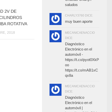
saludos
0
D 2V DE
CHARLY3760 DICE:
CILINDROS
muy buen aporte
BA ROTATIVA
RE, 2018
MECANICAENACCIO
DICE:
Diagnóstico
Electrónico en el
automóvil -
https://t.co/pyot0XkP
oo
https://t.co/mAB1xC
qx8a
MECANICAENACCIO
DICE:
Diagnóstico
Electrónico en el
automóvil |