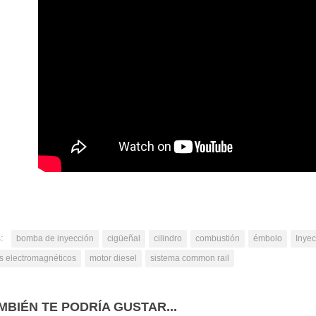
:
bomba de inyección
cigüeñal
cilindro
combustión
émbolo
Inyec
es electromagnéticos
motor diesel
sistema common rail
MBIÉN TE PODRÍA GUSTAR...