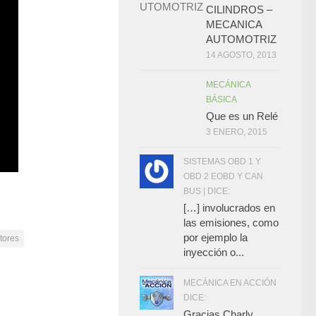
CILINDROS –
MECANICA
AUTOMOTRIZ
14 AGOSTO, 2013
MECÁNICA
BÁSICA
Que es un Relé
3 ENERO, 2015
SISTEMAS OBD 1 Y
OBD 2 EOBD Y CAN
BUS | DICE:
[…] involucrados en
las emisiones, como
por ejemplo la
tores
inyección o...
MECÁNICA EN ACCIÓN
DICE:
Gracias Charly..