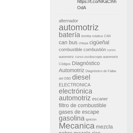
https://t.co/NKaCIhh
OdA
alternador
automotriz
batería
bomba rotativa
CAN
can bus
cigüeñal
chispa
combustible
combustión
curso
automotriz
curso osciloscopio automotriz
Diagnóstico
Códigos
Automotriz
Diagnóstico de Fallas
diesel
del OBD
ELECTRONICA
electrónica
automotriz
escaner
filtro de combustible
gases de escape
gasolina
ignicion
Mecanica
mezcla