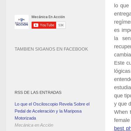
lo que
entreg
regíme
es imp
la sen
recupe
TAMBIEN SIGANOS EN FACEBOOK
cambia
Este c
lógic
entend
estudi
RSS DE LAS ENTRADAS
que tip
y que 
Lo que el Osciloscopio Revela Sobre el
Pedal de Aceleración y la Mariposa
When t
Motorizada
female 
Mecánica en Acción
best p