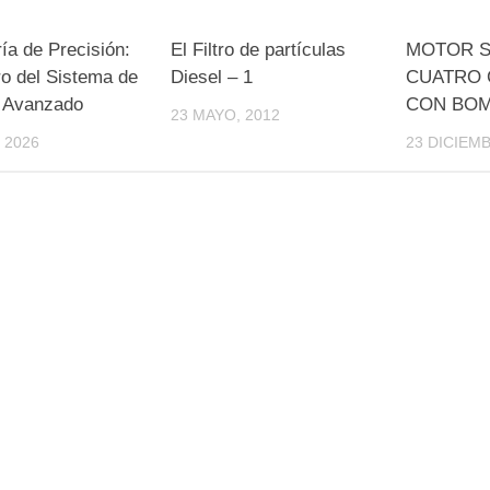
0
ría de Precisión:
El Filtro de partículas
MOTOR S
ro del Sistema de
Diesel – 1
CUATRO 
 Avanzado
CON BOM
23 MAYO, 2012
 2026
23 DICIEMB