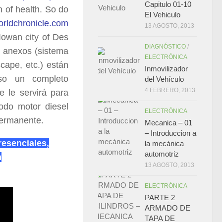
Capitulo 01-10
n of health. So do
El Vehiculo
orldchronicle.com
13 AGOSTO, 2013
 Iowan city of Des
DIAGNÓSTICO
/
s anexos (sistema
ELECTRÓNICA
cape, etc.) están
Inmovilizador
rso un completo
del Vehículo
4 FEBRERO, 2013
 le servirá para
odo motor diesel
ELECTRÓNICA
permanente.
Mecanica – 01
– Introduccion a
resenciales,
la mecánica
automotriz
m
13 AGOSTO, 2013
ELECTRÓNICA
PARTE 2
ARMADO DE
TAPA DE