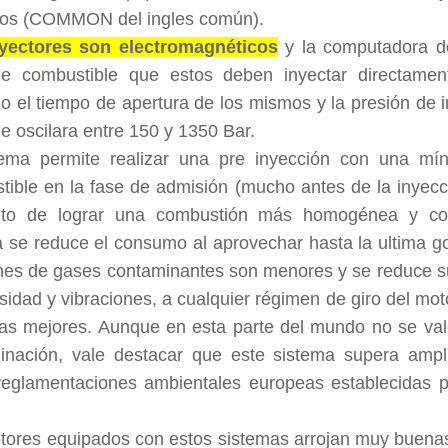
cos (COMMON del ingles común).
yectores son electromagnéticos
y la computadora de
de combustible que estos deben inyectar directament
o el tiempo de apertura de los mismos y la presión de i
e oscilara entre 150 y 1350 Bar.
tema permite realizar una pre inyección con una mí
ible en la fase de admisión (mucho antes de la inyecci
eto de lograr una combustión más homogénea y co
se reduce el consumo al aprovechar hasta la ultima got
nes de gases contaminantes son menores y se reduce s
idad y vibraciones, a cualquier régimen de giro del moto
las mejores. Aunque en esta parte del mundo no se val
inación, vale destacar que este sistema supera amp
reglamentaciones ambientales europeas establecidas p
tores equipados con estos sistemas arrojan muy buena