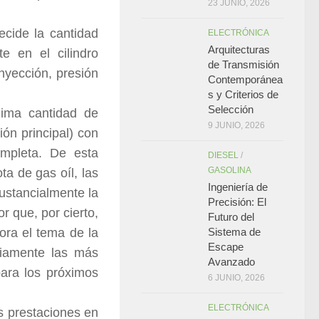
23 JUNIO, 2026
cide la cantidad
ELECTRÓNICA
Arquitecturas
e en el cilindro
de Transmisión
nyección, presión
Contemporánea
s y Criterios de
Selección
nima cantidad de
9 JUNIO, 2026
ón principal) con
mpleta. De esta
DIESEL
/
GASOLINA
a de gas oíl, las
Ingeniería de
ustancialmente la
Precisión: El
r que, por cierto,
Futuro del
ora el tema de la
Sistema de
Escape
liamente las más
Avanzado
ara los próximos
6 JUNIO, 2026
ELECTRÓNICA
s prestaciones en