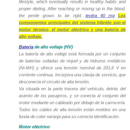
lifestyle, which eventually results in healthy habits and
proper dieting. After reaching or mixing up in the blood,
the penile grows to be rigid.
levitra 40 mg
Los
componentes principales del sistema híbrido son el
motor térmico, el motor eléctrico y una batería de
alto voltaje.
Batería
de alto voltaje (HV)
La batería de alto voltaje está formada por un conjunto
de baterías selladas de níquel y de hidruros metálicos
(Ni-MH) y ofrece una tensión nominal de 201,6 V en
corriente continua. Incorpora una clavija de servicio, que
desconecta el circuito de alta tensión.
Va situada en la parte trasera del vehículo, detrás del
asiento de los pasajeros, y se conecta al conjunto del
motor mediante un cableado por debajo de la carrocería.
Todos los cables de alta tensión están metidos en una
funda de color naranja para su correcta identificación.
Motor eléctrico