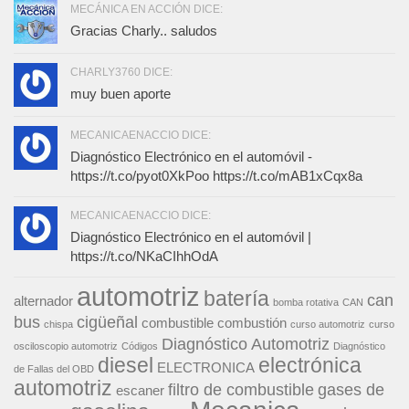
MECÁNICA EN ACCIÓN DICE:
Gracias Charly.. saludos
CHARLY3760 DICE:
muy buen aporte
MECANICAENACCIO DICE:
Diagnóstico Electrónico en el automóvil -
https://t.co/pyot0XkPoo https://t.co/mAB1xCqx8a
MECANICAENACCIO DICE:
Diagnóstico Electrónico en el automóvil |
https://t.co/NKaCIhhOdA
automotriz
batería
can
alternador
bomba rotativa
CAN
bus
cigüeñal
combustible
combustión
chispa
curso automotriz
curso
Diagnóstico Automotriz
osciloscopio automotriz
Códigos
Diagnóstico
diesel
electrónica
ELECTRONICA
de Fallas del OBD
automotriz
filtro de combustible
gases de
escaner