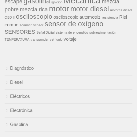
Mecanica
gasolina
escape
mezcla
ignicion
motor
motor diesel
pobre
mezcla rica
motores diesel
osciloscopio
osciloscopio automotriz
Riel
OBD II
resistencia
sensor de oxígeno
comun
scanner
sensor
SENSORES
Señal Digital
sistema de encendido
sobrealimentación
voltaje
TEMPERATURA
transponder
vehículo
Diagnóstico
Diesel
Eléctricos
Electrónica
Gasolina