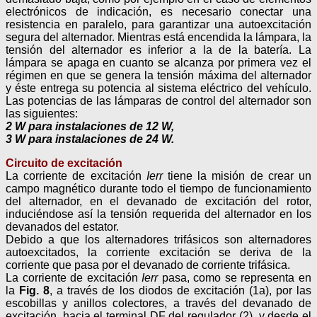
electrónicos de indicación, es necesario conectar una
resistencia en paralelo, para garantizar una autoexcitación
segura del alternador. Mientras está encendida la lámpara, la
tensión del alternador es inferior a la de la batería. La
lámpara se apaga en cuanto se alcanza por primera vez el
régimen en que se genera la tensión máxima del alternador
y éste entrega su potencia al sistema eléctrico del vehículo.
Las potencias de las lámparas de control del alternador son
las siguientes:
2 W para instalaciones de 12 W,
3 W para instalaciones de 24 W.
Circuito de excitación
La corriente de excitación
Ierr
tiene la misión de crear un
campo magnético durante todo el tiempo de funcionamiento
del alternador, en el devanado de excitación del rotor,
induciéndose así la tensión requerida del alternador en los
devanados del estator.
Debido a que los alternadores trifásicos son alternadores
autoexcitados, la corriente excitación se deriva de la
corriente que pasa por el devanado de corriente trifásica.
La corriente de excitación
Ierr
pasa, como se representa en
la
Fig. 8
, a través de los diodos de excitación (1a), por las
escobillas y anillos colectores, a través del devanado de
excitación, hacia el terminal DF del regulador (2), y desde el