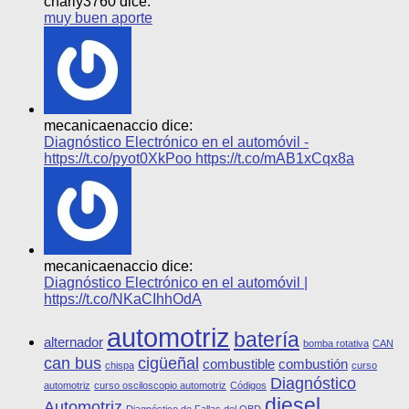
charly3760 dice:
muy buen aporte
mecanicaenaccio dice:
Diagnóstico Electrónico en el automóvil -
https://t.co/pyot0XkPoo https://t.co/mAB1xCqx8a
mecanicaenaccio dice:
Diagnóstico Electrónico en el automóvil |
https://t.co/NKaCIhhOdA
automotriz
batería
alternador
bomba rotativa
CAN
can bus
cigüeñal
combustible
combustión
chispa
curso
Diagnóstico
automotriz
curso osciloscopio automotriz
Códigos
diesel
Automotriz