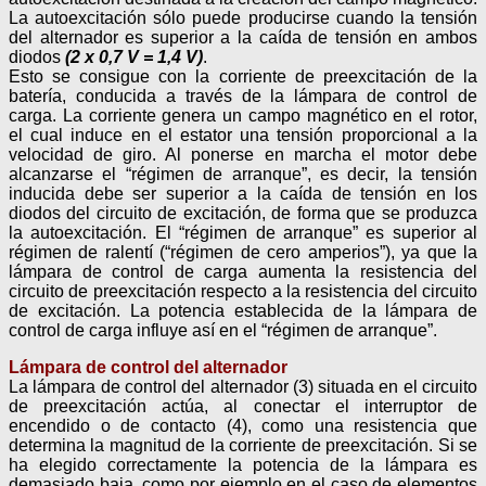
La autoexcitación sólo puede producirse cuando la tensión
del alternador es superior a la caída de tensión en ambos
diodos
(2 x 0,7 V = 1,4 V)
.
Esto se consigue con la corriente de preexcitación de la
batería, conducida a través de la lámpara de control de
carga. La corriente genera un campo magnético en el rotor,
el cual induce en el estator una tensión proporcional a la
velocidad de giro. Al ponerse en marcha el motor debe
alcanzarse el “régimen de arranque”, es decir, la tensión
inducida debe ser superior a la caída de tensión en los
diodos del circuito de excitación, de forma que se produzca
la autoexcitación. El “régimen de arranque” es superior al
régimen de ralentí (“régimen de cero amperios”), ya que la
lámpara de control de carga aumenta la resistencia del
circuito de preexcitación respecto a la resistencia del circuito
de excitación. La potencia establecida de la lámpara de
control de carga influye así en el “régimen de arranque”.
Lámpara de control del alternador
La lámpara de control del alternador (3) situada en el circuito
de preexcitación actúa, al conectar el interruptor de
encendido o de contacto (4), como una resistencia que
determina la magnitud de la corriente de preexcitación. Si se
ha elegido correctamente la potencia de la lámpara es
demasiado baja, como por ejemplo en el caso de elementos