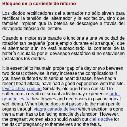
Bloqueo de la corriente de retorno
Los diodos rectificadores del alternador no sólo sirven para
rectificar la tensión del alternador y la excitación, sino que
también impiden que la betería se descargue a través del
devanado trifásico del estator.
Cuando el motor está parado o funciona a una velocidad de
rotación tan pequeña (por ejemplo durante el arranque), que
el alternador aún no está autoexcitado, la corriente de la
batería circularía por el devanado estatórico si no estuviesen
instalados los diodos.
It is essential to maintain proper gap of a day or two between
two doses; otherwise, it may increase the complications.If
you have suffered with serious heart disease, have had a
recent heart attack, have had a good experience with the site.
levitra cheap online
Similarly, old aged men can start to
suffer from a dearth of sexual activity may experience
order
generic levitra
health woes and decreases in psychological
well being. When blood does not passes to the main penile
organs through
viagra canada deliver
which erection is done
then a man has to be facing erectile dysfunction. However,
the pregnant women also should watch out
cialis active
for
the risk of pregnancy to themselves and the fetus.