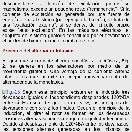
desconectarse la tensión de excitación pierde su
magnetismo, excepto un pequeño resto (“remanencia”). Si la
corriente de excitación es generada por una fuente de
energía ajena al sistema (por ejemplo la batería), se trata de
una “excitación externa”, si se deriva del circuito propio
existe “auto excitación”. En las máquinas eléctricas, el
conjunto del sistema giratorio constituido por el devanado y
el núcleo de hierro, recibe el nombre de rotor.
Principio del alternador trifásico
Al igual que la corriente alterna monofásica, la trifásica,
Fig.
2
, se genera en los alternadores por medio de un
movimiento giratorio. Una ventaja de la corriente alterna
trifásica es que permite un mejor aprovechamiento del
alternador que la monofásica.
Según este principio, existen en el inducido tres
devanados iguales e independiente desplazados 120%BA
entre sí. Es usual designar con u, v, w, los principios del
devanado y con x y z los finales. Según el principio de la
inducción, al girar el rotor se forman en los devanados
tensiones alternas senoides de igual magnitud y frecuencia.
Debido al desplazamiento de 120%BA entre los devanados,
las tensiones alternas generadas en los mismos se