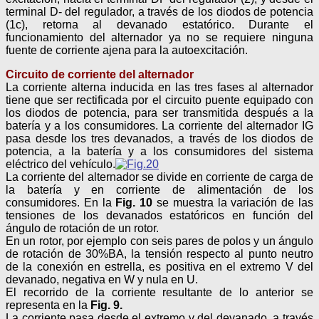
terminal D- del regulador, a través de los diodos de potencia
(1c), retorna al devanado estatórico. Durante el
funcionamiento del alternador ya no se requiere ninguna
fuente de corriente ajena para la autoexcitación.
Circuito de corriente del alternador
La corriente alterna inducida en las tres fases al alternador
tiene que ser rectificada por el circuito puente equipado con
los diodos de potencia, para ser transmitida después a la
batería y a los consumidores. La corriente del alternador IG
pasa desde los tres devanados, a través de los diodos de
potencia, a la batería y a los consumidores del sistema
eléctrico del vehículo.
La corriente del alternador se divide en corriente de carga de
la batería y en corriente de alimentación de los
consumidores. En la
Fig. 10
se muestra la variación de las
tensiones de los devanados estatóricos en función del
ángulo de rotación de un rotor.
En un rotor, por ejemplo con seis pares de polos y un ángulo
de rotación de 30%BA, la tensión respecto al punto neutro
de la conexión en estrella, es positiva en el extremo V del
devanado, negativa en W y nula en U.
El recorrido de la corriente resultante de lo anterior se
representa en la
Fig. 9.
La corriente pasa desde el extremo v del devanado, a través