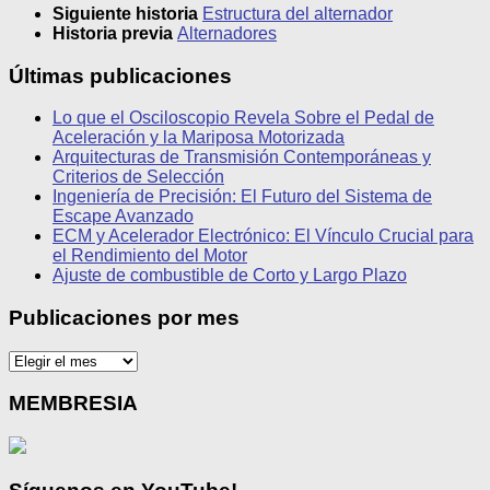
Siguiente historia
Estructura del alternador
Historia previa
Alternadores
Últimas publicaciones
Lo que el Osciloscopio Revela Sobre el Pedal de
Aceleración y la Mariposa Motorizada
Arquitecturas de Transmisión Contemporáneas y
Criterios de Selección
Ingeniería de Precisión: El Futuro del Sistema de
Escape Avanzado
ECM y Acelerador Electrónico: El Vínculo Crucial para
el Rendimiento del Motor
Ajuste de combustible de Corto y Largo Plazo
Publicaciones por mes
Publicaciones
por
mes
MEMBRESIA