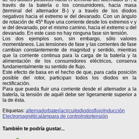
través de la batería o los consumidores, hacia masa
(terminal del alternador B-) y a través de los diodos
negativos hacia el extremo w del devanado. Con un ángulo
de rotación de 45º fluye una corriente desde los extremos v y
w del devanado, por el mismo camino, hacia el extremo u del
devanado. En este caso no hay ninguna fase sin tensión.
Los dos ejemplos son, sin embargo, sólo valores
momentáneos. Las tensiones de fase y las corrientes de fase
cambian constantemente de magnitud y sentido, mientras
que la corriente continua para la carga de la batería y la
alimentación de los consumidores eléctricos, conserva
fundamentalmente su sentido de flujo.
Este efecto de basa en el hecho de que, para cada posición
posible del rotor, participan todos los diodos en la
rectificación.
Para que pueda fluir una corriente desde el alternador a la
batería, la tensión de aquél debe ser ligeramente superior a
la de ésta.
Etiquetas:
alternador
batería
circuito
diodos
flujo
Inducción
Electromagnética
lámpara de control
rotor
tensión
También te podría gustar...