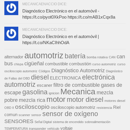
MECANICAENACCIO DICE:
Diagnóstico Electrónico en el automóvil -
https://t.co/pyot0XkPoo https://t.co/mAB1xCqx8a
MECANICAENACCIO DICE:
Diagnóstico Electrónico en el automóvil |
https://t.co/NKaCIhhOdA
automotriz
batería
can
alternador
bomba rotativa
CAN
bus
cigüeñal
combustible
combustión
chispa
curso automotriz
curso
Diagnóstico Automotriz
osciloscopio automotriz
Códigos
Diagnóstico
diesel
electrónica
ELECTRONICA
de Fallas del OBD
automotriz
filtro de combustible
gases de
escaner
Mecanica
gasolina
escape
mezcla
ignicion
motor
motor diesel
pobre
mezcla rica
motores diesel
osciloscopio
osciloscopio automotriz
Riel
OBD II
resistencia
sensor de oxígeno
comun
scanner
sensor
SENSORES
Señal Digital
sistema de encendido
sobrealimentación
voltaje
TEMPERATURA
transponder
vehículo