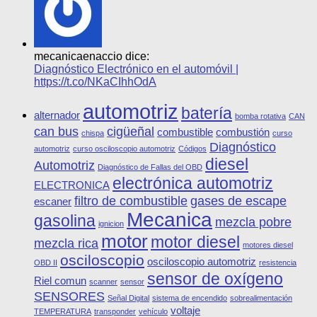
mecanicaenaccio dice:
Diagnóstico Electrónico en el automóvil |
https://t.co/NKaCIhhOdA
automotriz
batería
alternador
bomba rotativa
CAN
can bus
cigüeñal
combustible
combustión
chispa
curso
Diagnóstico
automotriz
curso osciloscopio automotriz
Códigos
diesel
Automotriz
Diagnóstico de Fallas del OBD
electrónica automotriz
ELECTRONICA
filtro de combustible
gases de escape
escaner
Mecanica
gasolina
mezcla pobre
ignicion
motor
motor diesel
mezcla rica
motores diesel
osciloscopio
osciloscopio automotriz
OBD II
resistencia
sensor de oxígeno
Riel comun
scanner
sensor
SENSORES
Señal Digital
sistema de encendido
sobrealimentación
voltaje
TEMPERATURA
transponder
vehículo