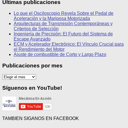
Últimas publicaciones
Lo que el Osciloscopio Revela Sobre el Pedal de
Aceleración y la Mariposa Motorizada
Arquitecturas de Transmisión Contemporáneas y
Criterios de Selección
Ingeniería de Precisión: El Futuro del Sistema de
Escape Avanzado
ECM y Acelerador Electrónico: El Vínculo Crucial para
el Rendimiento del Motor
Ajuste de combustible de Corto y Largo Plazo
Publicaciones por mes
Publicaciones
por
mes
Síguenos en YouTube!
TAMBIEN SIGANOS EN FACEBOOK