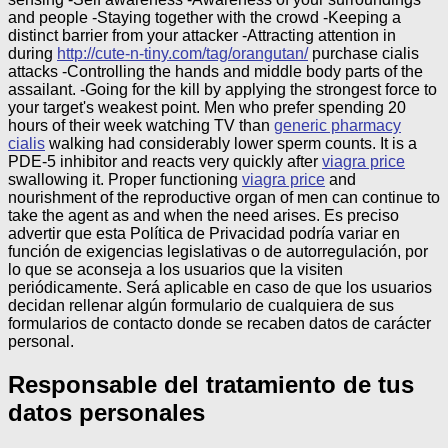
and people -Staying together with the crowd -Keeping a
distinct barrier from your attacker -Attracting attention in
during
http://cute-n-tiny.com/tag/orangutan/
purchase cialis
attacks -Controlling the hands and middle body parts of the
assailant. -Going for the kill by applying the strongest force to
your target's weakest point. Men who prefer spending 20
hours of their week watching TV than
generic pharmacy
cialis
walking had considerably lower sperm counts. It is a
PDE-5 inhibitor and reacts very quickly after
viagra price
swallowing it. Proper functioning
viagra price
and
nourishment of the reproductive organ of men can continue to
take the agent as and when the need arises.
Es preciso
advertir que esta Política de Privacidad podría variar en
función de exigencias legislativas o de autorregulación, por
lo que se aconseja a los usuarios que la visiten
periódicamente. Será aplicable en caso de que los usuarios
decidan rellenar algún formulario de cualquiera de sus
formularios de contacto donde se recaben datos de carácter
personal.
Responsable del tratamiento de tus
datos personales