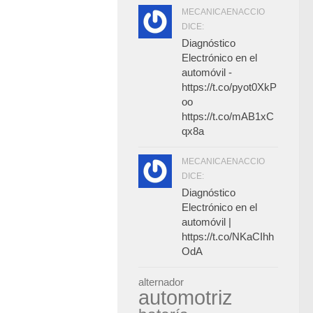
MECANICAENACCIO
DICE:
Diagnóstico
Electrónico en el
automóvil -
https://t.co/pyot0XkP
oo
https://t.co/mAB1xC
qx8a
MECANICAENACCIO
DICE:
Diagnóstico
Electrónico en el
automóvil |
https://t.co/NKaCIhh
OdA
alternador
automotriz