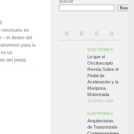
Buscar
Buscar
9
n necesario es
r – el deseo del
transmisor para la
ELECTRÓNICA
 es un
Lo que el
to del pedal.
Osciloscopio
Revela Sobre el
Pedal de
Aceleración y la
Mariposa
Motorizada
23 JUNIO, 2026
ELECTRÓNICA
Arquitecturas
de Transmisión
Contemporánea