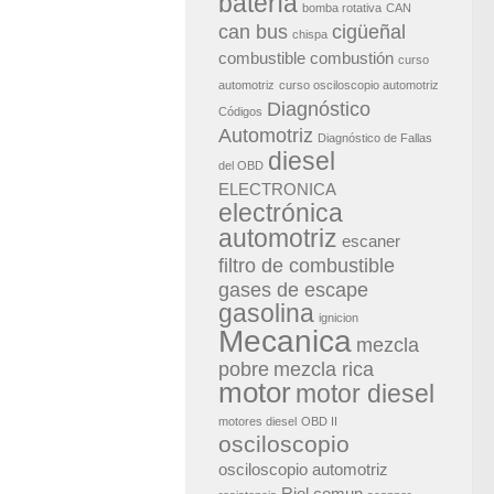
batería
bomba rotativa
CAN
can bus
cigüeñal
chispa
combustible
combustión
curso
automotriz
curso osciloscopio automotriz
Diagnóstico
Códigos
Automotriz
Diagnóstico de Fallas
diesel
del OBD
ELECTRONICA
electrónica
automotriz
escaner
filtro de combustible
gases de escape
gasolina
ignicion
Mecanica
mezcla
pobre
mezcla rica
motor
motor diesel
motores diesel
OBD II
osciloscopio
osciloscopio automotriz