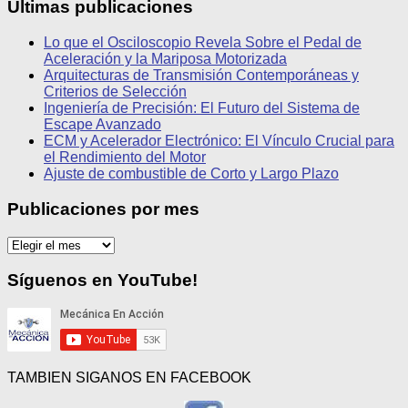
Últimas publicaciones
Lo que el Osciloscopio Revela Sobre el Pedal de
Aceleración y la Mariposa Motorizada
Arquitecturas de Transmisión Contemporáneas y
Criterios de Selección
Ingeniería de Precisión: El Futuro del Sistema de
Escape Avanzado
ECM y Acelerador Electrónico: El Vínculo Crucial para
el Rendimiento del Motor
Ajuste de combustible de Corto y Largo Plazo
Publicaciones por mes
Publicaciones
por
mes
Síguenos en YouTube!
TAMBIEN SIGANOS EN FACEBOOK