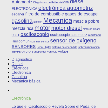
diesel
Automotriz
Diagnóstico de Fallas del OBD
electrónica automotriz
ELECTRONICA
filtro de combustible
gases de escape
escaner
Mecanica
gasolina
mezcla pobre
ignicion
motor
motor diesel
mezcla rica
motores diesel
osciloscopio
osciloscopio automotriz
OBD II
resistencia
sensor de oxígeno
Riel comun
scanner
sensor
SENSORES
Señal Digital
sistema de encendido
sobrealimentación
voltaje
TEMPERATURA
transponder
vehículo
Diagnóstico
Diesel
Eléctricos
Electrónica
Gasolina
Mecánica básica
Electrónica
Lo que el Osciloscopio Revela Sobre el Pedal de