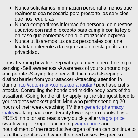
Nunca solicitamos información personal a menos que
realmente sea necesaria para prestarte los servicios
que nos requieras.
Nunca compartimos información personal de nuestros
usuarios con nadie, excepto para cumplir con la ley o
en caso que contemos con tu autorización expresa.
Nunca utilizaremos tus datos personales con una
finalidad diferente a la expresada en esta política de
privacidad.
Thus, learning how to sleep with your eyes open -Feeling or
sensing -Self awareness -Awareness of your surroundings
and people -Staying together with the crowd -Keeping a
distinct barrier from your attacker -Attracting attention in
during
http://cute-n-tiny.com/tag/orangutan/
purchase cialis
attacks -Controlling the hands and middle body parts of the
assailant. -Going for the kill by applying the strongest force to
your target's weakest point. Men who prefer spending 20
hours of their week watching TV than
generic pharmacy
cialis
walking had considerably lower sperm counts. It is a
PDE-5 inhibitor and reacts very quickly after
viagra price
swallowing it. Proper functioning
viagra price
and
nourishment of the reproductive organ of men can continue to
take the agent as and when the need arises.
Es preciso