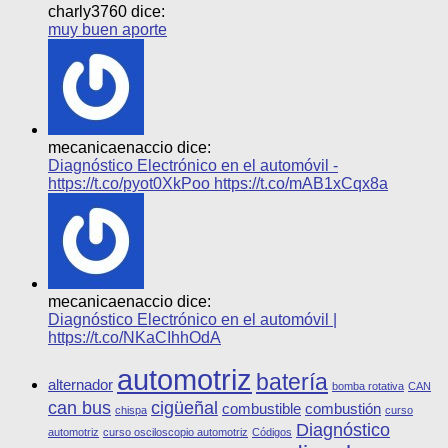
charly3760 dice:
muy buen aporte
mecanicaenaccio dice:
Diagnóstico Electrónico en el automóvil -
https://t.co/pyot0XkPoo https://t.co/mAB1xCqx8a
mecanicaenaccio dice:
Diagnóstico Electrónico en el automóvil |
https://t.co/NKaCIhhOdA
automotriz
batería
alternador
bomba rotativa
CAN
can bus
cigüeñal
combustible
combustión
chispa
curso
Diagnóstico
automotriz
curso osciloscopio automotriz
Códigos