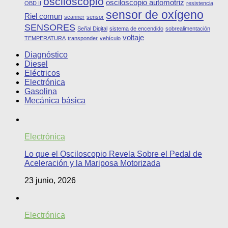
osciloscopio
osciloscopio automotriz
OBD II
resistencia
sensor de oxígeno
Riel comun
scanner
sensor
SENSORES
Señal Digital
sistema de encendido
sobrealimentación
voltaje
TEMPERATURA
transponder
vehículo
Diagnóstico
Diesel
Eléctricos
Electrónica
Gasolina
Mecánica básica
Electrónica
Lo que el Osciloscopio Revela Sobre el Pedal de
Aceleración y la Mariposa Motorizada
23 junio, 2026
Electrónica