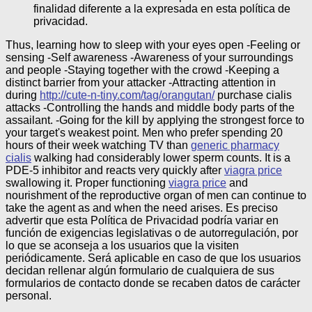
finalidad diferente a la expresada en esta política de
privacidad.
Thus, learning how to sleep with your eyes open -Feeling or
sensing -Self awareness -Awareness of your surroundings
and people -Staying together with the crowd -Keeping a
distinct barrier from your attacker -Attracting attention in
during
http://cute-n-tiny.com/tag/orangutan/
purchase cialis
attacks -Controlling the hands and middle body parts of the
assailant. -Going for the kill by applying the strongest force to
your target's weakest point. Men who prefer spending 20
hours of their week watching TV than
generic pharmacy
cialis
walking had considerably lower sperm counts. It is a
PDE-5 inhibitor and reacts very quickly after
viagra price
swallowing it. Proper functioning
viagra price
and
nourishment of the reproductive organ of men can continue to
take the agent as and when the need arises.
Es preciso
advertir que esta Política de Privacidad podría variar en
función de exigencias legislativas o de autorregulación, por
lo que se aconseja a los usuarios que la visiten
periódicamente. Será aplicable en caso de que los usuarios
decidan rellenar algún formulario de cualquiera de sus
formularios de contacto donde se recaben datos de carácter
personal.