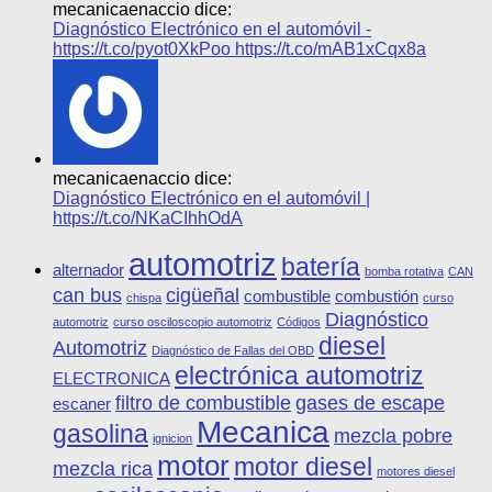
mecanicaenaccio dice:
Diagnóstico Electrónico en el automóvil -
https://t.co/pyot0XkPoo https://t.co/mAB1xCqx8a
mecanicaenaccio dice:
Diagnóstico Electrónico en el automóvil |
https://t.co/NKaCIhhOdA
automotriz
batería
alternador
bomba rotativa
CAN
can bus
cigüeñal
combustible
combustión
chispa
curso
Diagnóstico
automotriz
curso osciloscopio automotriz
Códigos
diesel
Automotriz
Diagnóstico de Fallas del OBD
electrónica automotriz
ELECTRONICA
filtro de combustible
gases de escape
escaner
Mecanica
gasolina
mezcla pobre
ignicion
motor
motor diesel
mezcla rica
motores diesel