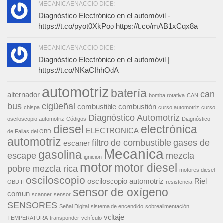
MECANICAENACCIO DICE:
Diagnóstico Electrónico en el automóvil -
https://t.co/pyot0XkPoo https://t.co/mAB1xCqx8a
MECANICAENACCIO DICE:
Diagnóstico Electrónico en el automóvil |
https://t.co/NKaCIhhOdA
automotriz
batería
can
alternador
bomba rotativa
CAN
bus
cigüeñal
combustible
combustión
chispa
curso automotriz
curso
Diagnóstico Automotriz
osciloscopio automotriz
Códigos
Diagnóstico
diesel
electrónica
ELECTRONICA
de Fallas del OBD
automotriz
filtro de combustible
gases de
escaner
Mecanica
gasolina
escape
mezcla
ignicion
motor
motor diesel
pobre
mezcla rica
motores diesel
osciloscopio
osciloscopio automotriz
Riel
OBD II
resistencia
sensor de oxígeno
comun
scanner
sensor
SENSORES
Señal Digital
sistema de encendido
sobrealimentación
voltaje
TEMPERATURA
transponder
vehículo