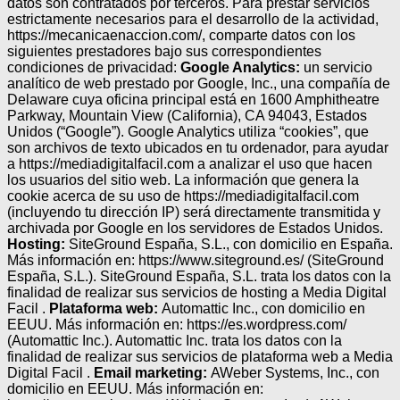
datos son contratados por terceros.
Para prestar servicios
estrictamente necesarios para el desarrollo de la actividad,
https://mecanicaenaccion.com/, comparte datos con los
siguientes prestadores bajo sus correspondientes
condiciones de privacidad:
Google Analytics:
un servicio
analítico de web prestado por Google, Inc., una compañía de
Delaware cuya oficina principal está en 1600 Amphitheatre
Parkway, Mountain View (California), CA 94043, Estados
Unidos (“Google”). Google Analytics utiliza “cookies”, que
son archivos de texto ubicados en tu ordenador, para ayudar
a https://mediadigitalfacil.com a analizar el uso que hacen
los usuarios del sitio web. La información que genera la
cookie acerca de su uso de https://mediadigitalfacil.com
(incluyendo tu dirección IP) será directamente transmitida y
archivada por Google en los servidores de Estados Unidos.
Hosting:
SiteGround España, S.L., con domicilio en España.
Más información en: https://www.siteground.es/ (SiteGround
España, S.L.). SiteGround España, S.L. trata los datos con la
finalidad de realizar sus servicios de hosting a Media Digital
Facil .
Plataforma web:
Automattic Inc., con domicilio en
EEUU. Más información en: https://es.wordpress.com/
(Automattic Inc.). Automattic Inc. trata los datos con la
finalidad de realizar sus servicios de plataforma web a Media
Digital Facil .
Email marketing:
AWeber Systems, Inc., con
domicilio en EEUU. Más información en: