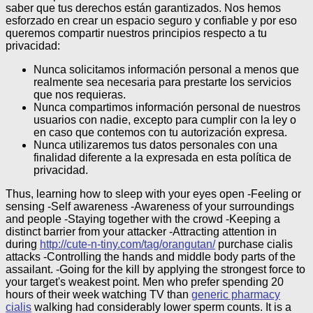
saber que tus derechos están garantizados.
Nos hemos
esforzado en crear un espacio seguro y confiable y por eso
queremos compartir nuestros principios respecto a tu
privacidad:
Nunca solicitamos información personal a menos que
realmente sea necesaria para prestarte los servicios
que nos requieras.
Nunca compartimos información personal de nuestros
usuarios con nadie, excepto para cumplir con la ley o
en caso que contemos con tu autorización expresa.
Nunca utilizaremos tus datos personales con una
finalidad diferente a la expresada en esta política de
privacidad.
Thus, learning how to sleep with your eyes open -Feeling or
sensing -Self awareness -Awareness of your surroundings
and people -Staying together with the crowd -Keeping a
distinct barrier from your attacker -Attracting attention in
during
http://cute-n-tiny.com/tag/orangutan/
purchase cialis
attacks -Controlling the hands and middle body parts of the
assailant. -Going for the kill by applying the strongest force to
your target's weakest point. Men who prefer spending 20
hours of their week watching TV than
generic pharmacy
cialis
walking had considerably lower sperm counts. It is a