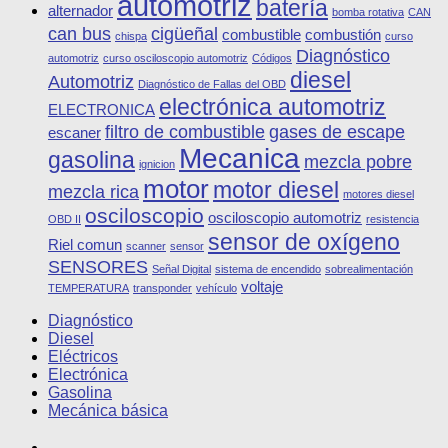
automotriz
batería
alternador
bomba rotativa
CAN
can bus
cigüeñal
combustible
combustión
chispa
curso
Diagnóstico
automotriz
curso osciloscopio automotriz
Códigos
diesel
Automotriz
Diagnóstico de Fallas del OBD
electrónica automotriz
ELECTRONICA
filtro de combustible
gases de escape
escaner
Mecanica
gasolina
mezcla pobre
ignicion
motor
motor diesel
mezcla rica
motores diesel
osciloscopio
osciloscopio automotriz
OBD II
resistencia
sensor de oxígeno
Riel comun
scanner
sensor
SENSORES
Señal Digital
sistema de encendido
sobrealimentación
voltaje
TEMPERATURA
transponder
vehículo
Diagnóstico
Diesel
Eléctricos
Electrónica
Gasolina
Mecánica básica