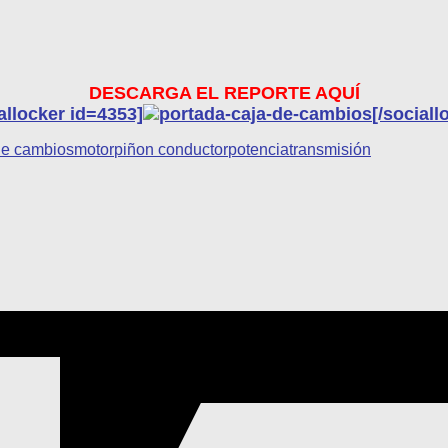
DESCARGA EL REPORTE AQUÍ
allocker id=4353]
[/sociall
de cambios
motor
piñon conductor
potencia
transmisión