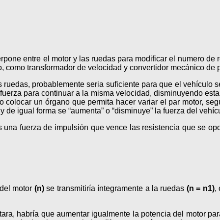
rpone entre el motor y las ruedas para modificar el numero de r
nto, como transformador de velocidad y convertidor mecánico de p
as ruedas, probablemente seria suficiente para que el vehículo s
e fuerza para continuar a la misma velocidad, disminuyendo esta 
rio colocar un órgano que permita hacer variar el par motor, s
y de igual forma se “aumenta” o “disminuye” la fuerza del vehíc
s una fuerza de impulsión que vence las resistencia que se op
 del motor
(n)
se transmitiría íntegramente a la ruedas
(n = n1)
,
ra, habría que aumentar igualmente la potencia del motor pa