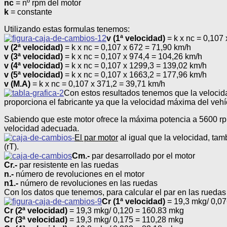
nc
= nº rpm del motor
k
= constante
Utilizando estas formulas tenemos:
v (1ª velocidad)
= k x nc = 0,107
v (2ª velocidad)
= k x nc = 0,107 x 672 = 71,90 km/h
v (3ª velocidad)
= k x nc = 0,107 x 974,4 = 104,26 km/h
v (4ª velocidad)
= k x nc = 0,107 x 1299,3 = 139,02 km/h
v (5ª velocidad)
= k x nc = 0,107 x 1663,2 = 177,96 km/h
v (M.A)
= k x nc = 0,107 x 371,2 = 39,71 km/h
Con estos resultados tenemos que la velocid
proporciona el fabricante ya que la velocidad máxima del vehí
Sabiendo que este motor ofrece la máxima potencia a 5600 rpm
velocidad adecuada.
El par motor
al igual que la velocidad, tam
(rT).
Cm.-
par desarrollado por el motor
Cr.-
par resistente en las ruedas
n.-
número de revoluciones en el motor
n1.-
número de revoluciones en las ruedas
Con los datos que tenemos, para calcular el par en las ruedas
Cr (1ª velocidad)
= 19,3 mkg/ 0,0
Cr (2ª velocidad)
= 19,3 mkg/ 0,120 = 160.83 mkg
Cr (3ª velocidad)
= 19,3 mkg/ 0,175 = 110,28 mkg