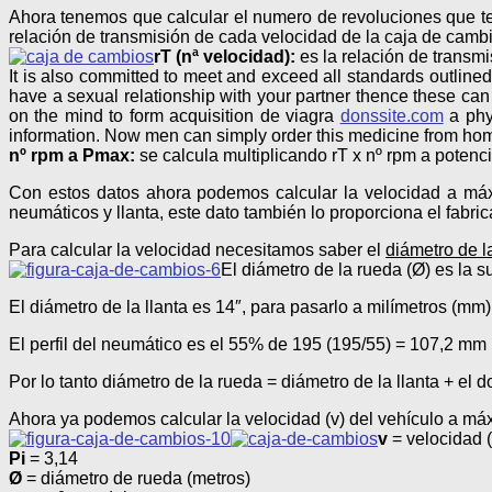
Ahora tenemos que calcular el numero de revoluciones que ten
relación de transmisión de cada velocidad de la caja de cambio
rT (nª velocidad):
es la relación de transmisi
It is also committed to meet and exceed all standards outline
have a sexual relationship with your partner thence these ca
on the mind to form acquisition de viagra
donssite.com
a phys
information. Now men can simply order this medicine from ho
nº rpm a Pmax:
se calcula multiplicando rT x nº rpm a poten
Con estos datos ahora podemos calcular la velocidad a máx
neumáticos y llanta, este dato también lo proporciona el fab
Para calcular la velocidad necesitamos saber el
diámetro de l
El diámetro de la rueda (Ø) es la s
El diámetro de la llanta es 14″, para pasarlo a milímetros (m
El perfil del neumático es el 55% de 195 (195/55) = 107,2 mm
Por lo tanto diámetro de la rueda = diámetro de la llanta + el 
Ahora ya podemos calcular la velocidad (v) del vehículo a m
v
= velocidad 
Pi
= 3,14
Ø
= diámetro de rueda (metros)