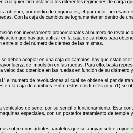
 cualquier circunstancia los diferentes regímenes de carga qu
para obtener, por medio de engranajes, el par motor necesario 
uedas. Con la caja de cambios se logra mantener, dentro de una
smisión son inversamente proporcionales al numero de revoluci
plicación que hay que aplicar en la caja de cambios para obtene
 entre sí o del número de dientes de las mismas.
ue se deben acoplar en una caja de cambios, hay que establecer
ayor fuerza de impulsión en las ruedas. Para ello, basta repre
a velocidad obtenida en las ruedas en función de su diámetro y
1” el numero de revoluciones al cual se obtiene el par de tr
s en la caja de cambios. Entre estos dos limites (n y n1) se 
a vehículos de serie, por su sencillo funcionamiento. Esta con
 maquinas especiales, con un posterior tratamiento de temple 
os sobre unos árboles paralelos que se apoyan sobre cojinetes e