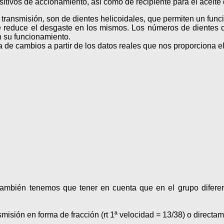
sitivos de accionamiento, así como de recipiente para el aceite
ransmisión, son de dientes helicoidales, que permiten un func
 se reduce el desgaste en los mismos. Los números de dientes d
en su funcionamiento.
de cambios a partir de los datos reales que nos proporciona el
mbién tenemos que tener en cuenta que en el grupo diferenc
misión en forma de fracción (rt 1ª velocidad = 13/38) o directame