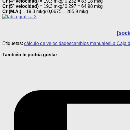
Cr (4ª velocidad)
= 19,3 mkg/ 0,232 = 83,18 mkg
Cr (5ª velocidad)
= 19,3 mkg/ 0,297 = 64,98 mkg
Cr (M.A.)
= 19,3 mkg/ 0,0675 = 285,9 mkg
[soci
Etiquetas:
cálculo de velocidades
cambios manuales
La Caja 
También te podría gustar...