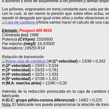
o aluminio y sirve de alojamiento a los piñones y demás dispo
Los piñones, engranados en toma constante para cada par de t
con lo cual, al ser menor la presión que sobre ellos actúa,
repartir el desgaste por igual entre ellos y evitar vibraciones 
Ahora vamos hacer el calculo de una caja 
Ejemplo:
Peugeot 405 Mi16
Cilindrada
(cc)
: 1998
Potencia
(CV/rpm)
: 155/5600
Par máximo
(mkgf)
: 19,3/3500
Neumáticos: 195/55 R14
Relación de transmisión
rt (1ª velocidad)
= 13/38 = 0,342
rt (2ª velocidad)
= 23/43 = 0,534
rt (3ª velocidad)
= 25/32 = 0,781
rt (4ª velocidad)
= 32/31 = 1.032
rt (5ª velocidad)
= 37/28 = 1,321
rt (M.A: marcha atrás)
= 12/40 = 0,30
Además de la reducción provocada en la caja de cambios ta
fabricante.
rt (G.C: grupo piñón-corona diferencial)
= 14/62 = 0,225
Nota:
El fabricante nos puede proporcionar la relación de trans