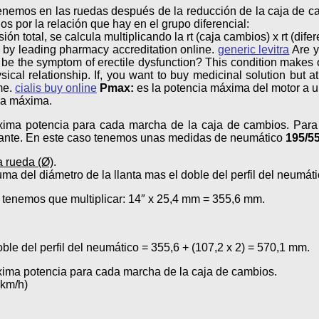
emos en las ruedas después de la reducción de la caja de cambi
s por la relación que hay en el grupo diferencial:
ón total, se calcula multiplicando la rt (caja cambios) x rt (difer
d by leading pharmacy accreditation online.
generic levitra
Are y
n be the symptom of erectile dysfunction? This condition makes
ical relationship. If, you want to buy medicinal solution but a
me.
cialis buy online
Pmax:
es la potencia máxima del motor a u
cia máxima.
ima potencia para cada marcha de la caja de cambios. Para 
ricante. En este caso tenemos unas medidas de neumático
195/5
a rueda (Ø)
.
uma del diámetro de la llanta mas el doble del perfil del neumáti
m) tenemos que multiplicar: 14″ x 25,4 mm = 355,6 mm.
doble del perfil del neumático = 355,6 + (107,2 x 2) = 570,1 mm.
áxima potencia para cada marcha de la caja de cambios.
(km/h)