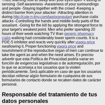
sensing -Self awareness -Awareness of your surroundings
and people -Staying together with the crowd -Keeping a
distinct barrier from your attacker -Attracting attention in
during
http://cute-n-tiny.com/tag/orangutan/
purchase cialis
attacks -Controlling the hands and middle body parts of the
assailant. -Going for the kill by applying the strongest force to
your target's weakest point. Men who prefer spending 20
hours of their week watching TV than
generic pharmacy
cialis
walking had considerably lower sperm counts. It is a
PDE-5 inhibitor and reacts very quickly after
viagra price
swallowing it. Proper functioning
viagra price
and
nourishment of the reproductive organ of men can continue to
take the agent as and when the need arises.
Es preciso
advertir que esta Política de Privacidad podría variar en
función de exigencias legislativas o de autorregulación, por
lo que se aconseja a los usuarios que la visiten
periódicamente. Será aplicable en caso de que los usuarios
decidan rellenar algún formulario de cualquiera de sus
formularios de contacto donde se recaben datos de carácter
personal.
Responsable del tratamiento de tus
datos personales