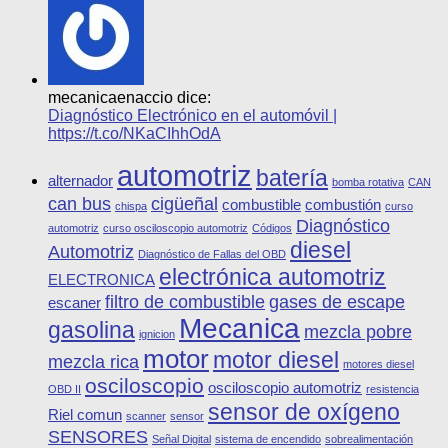
mecanicaenaccio dice:
Diagnóstico Electrónico en el automóvil |
https://t.co/NKaCIhhOdA
automotriz
batería
alternador
bomba rotativa
CAN
can bus
cigüeñal
combustible
combustión
chispa
curso
Diagnóstico
automotriz
curso osciloscopio automotriz
Códigos
diesel
Automotriz
Diagnóstico de Fallas del OBD
electrónica automotriz
ELECTRONICA
filtro de combustible
gases de escape
escaner
Mecanica
gasolina
mezcla pobre
ignicion
motor
motor diesel
mezcla rica
motores diesel
osciloscopio
osciloscopio automotriz
OBD II
resistencia
sensor de oxígeno
Riel comun
scanner
sensor
SENSORES
Señal Digital
sistema de encendido
sobrealimentación