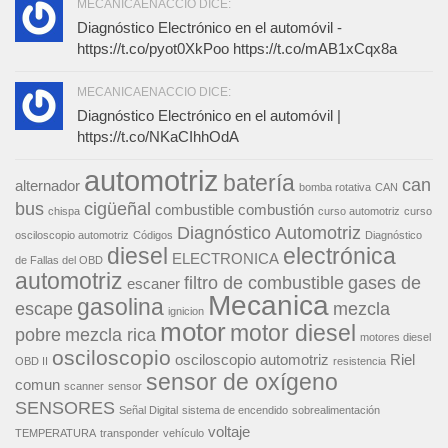
MECANICAENACCIO DICE:
Diagnóstico Electrónico en el automóvil -
https://t.co/pyot0XkPoo https://t.co/mAB1xCqx8a
MECANICAENACCIO DICE:
Diagnóstico Electrónico en el automóvil |
https://t.co/NKaCIhhOdA
automotriz
batería
can
alternador
bomba rotativa
CAN
bus
cigüeñal
combustible
combustión
chispa
curso automotriz
curso
Diagnóstico Automotriz
osciloscopio automotriz
Códigos
Diagnóstico
diesel
electrónica
ELECTRONICA
de Fallas del OBD
automotriz
filtro de combustible
gases de
escaner
Mecanica
gasolina
escape
mezcla
ignicion
motor
motor diesel
pobre
mezcla rica
motores diesel
osciloscopio
osciloscopio automotriz
Riel
OBD II
resistencia
sensor de oxígeno
comun
scanner
sensor
SENSORES
Señal Digital
sistema de encendido
sobrealimentación
voltaje
TEMPERATURA
transponder
vehículo