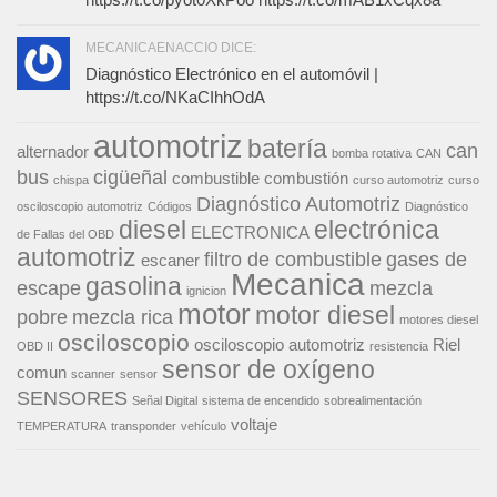
MECANICAENACCIO DICE:
Diagnóstico Electrónico en el automóvil |
https://t.co/NKaCIhhOdA
automotriz
batería
can
alternador
bomba rotativa
CAN
bus
cigüeñal
combustible
combustión
chispa
curso automotriz
curso
Diagnóstico Automotriz
osciloscopio automotriz
Códigos
Diagnóstico
diesel
electrónica
ELECTRONICA
de Fallas del OBD
automotriz
filtro de combustible
gases de
escaner
Mecanica
gasolina
escape
mezcla
ignicion
motor
motor diesel
pobre
mezcla rica
motores diesel
osciloscopio
osciloscopio automotriz
Riel
OBD II
resistencia
sensor de oxígeno
comun
scanner
sensor
SENSORES
Señal Digital
sistema de encendido
sobrealimentación
voltaje
TEMPERATURA
transponder
vehículo