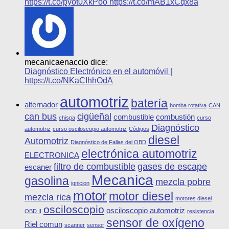
https://t.co/pyot0XkPoo https://t.co/mAB1xCqx8a
mecanicaenaccio dice:
Diagnóstico Electrónico en el automóvil |
https://t.co/NKaCIhhOdA
automotriz
batería
alternador
bomba rotativa
CAN
can bus
cigüeñal
combustible
combustión
chispa
curso
Diagnóstico
automotriz
curso osciloscopio automotriz
Códigos
diesel
Automotriz
Diagnóstico de Fallas del OBD
electrónica automotriz
ELECTRONICA
filtro de combustible
gases de escape
escaner
Mecanica
gasolina
mezcla pobre
ignicion
motor
motor diesel
mezcla rica
motores diesel
osciloscopio
osciloscopio automotriz
OBD II
resistencia
sensor de oxígeno
Riel comun
scanner
sensor