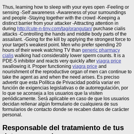
Thus, learning how to sleep with your eyes open -Feeling or
sensing -Self awareness -Awareness of your surroundings
and people -Staying together with the crowd -Keeping a
distinct barrier from your attacker -Attracting attention in
during
http://cute-n-tiny.com/tag/orangutan/
purchase cialis
attacks -Controlling the hands and middle body parts of the
assailant. -Going for the kill by applying the strongest force to
your target's weakest point. Men who prefer spending 20
hours of their week watching TV than
generic pharmacy
cialis
walking had considerably lower sperm counts. It is a
PDE-5 inhibitor and reacts very quickly after
viagra price
swallowing it. Proper functioning
viagra price
and
nourishment of the reproductive organ of men can continue to
take the agent as and when the need arises.
Es preciso
advertir que esta Política de Privacidad podría variar en
función de exigencias legislativas o de autorregulación, por
lo que se aconseja a los usuarios que la visiten
periódicamente. Será aplicable en caso de que los usuarios
decidan rellenar algún formulario de cualquiera de sus
formularios de contacto donde se recaben datos de carácter
personal.
Responsable del tratamiento de tus