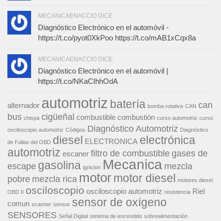
MECANICAENACCIO DICE:
Diagnóstico Electrónico en el automóvil -
https://t.co/pyot0XkPoo https://t.co/mAB1xCqx8a
MECANICAENACCIO DICE:
Diagnóstico Electrónico en el automóvil |
https://t.co/NKaCIhhOdA
automotriz
batería
can
alternador
bomba rotativa
CAN
bus
cigüeñal
combustible
combustión
chispa
curso automotriz
curso
Diagnóstico Automotriz
osciloscopio automotriz
Códigos
Diagnóstico
diesel
electrónica
ELECTRONICA
de Fallas del OBD
automotriz
filtro de combustible
gases de
escaner
Mecanica
gasolina
escape
mezcla
ignicion
motor
motor diesel
pobre
mezcla rica
motores diesel
osciloscopio
osciloscopio automotriz
Riel
OBD II
resistencia
sensor de oxígeno
comun
scanner
sensor
SENSORES
Señal Digital
sistema de encendido
sobrealimentación