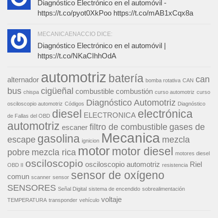
Diagnóstico Electrónico en el automóvil -
https://t.co/pyot0XkPoo https://t.co/mAB1xCqx8a
MECANICAENACCIO DICE:
Diagnóstico Electrónico en el automóvil |
https://t.co/NKaCIhhOdA
automotriz
batería
can
alternador
bomba rotativa
CAN
bus
cigüeñal
combustible
combustión
chispa
curso automotriz
curso
Diagnóstico Automotriz
osciloscopio automotriz
Códigos
Diagnóstico
diesel
electrónica
ELECTRONICA
de Fallas del OBD
automotriz
filtro de combustible
gases de
escaner
Mecanica
gasolina
escape
mezcla
ignicion
motor
motor diesel
pobre
mezcla rica
motores diesel
osciloscopio
osciloscopio automotriz
Riel
OBD II
resistencia
sensor de oxígeno
comun
scanner
sensor
SENSORES
Señal Digital
sistema de encendido
sobrealimentación
voltaje
TEMPERATURA
transponder
vehículo