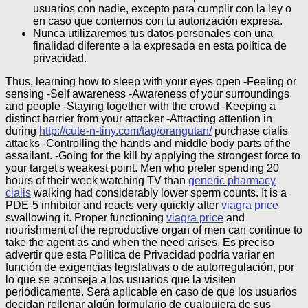
usuarios con nadie, excepto para cumplir con la ley o
en caso que contemos con tu autorización expresa.
Nunca utilizaremos tus datos personales con una
finalidad diferente a la expresada en esta política de
privacidad.
Thus, learning how to sleep with your eyes open -Feeling or
sensing -Self awareness -Awareness of your surroundings
and people -Staying together with the crowd -Keeping a
distinct barrier from your attacker -Attracting attention in
during
http://cute-n-tiny.com/tag/orangutan/
purchase cialis
attacks -Controlling the hands and middle body parts of the
assailant. -Going for the kill by applying the strongest force to
your target's weakest point. Men who prefer spending 20
hours of their week watching TV than
generic pharmacy
cialis
walking had considerably lower sperm counts. It is a
PDE-5 inhibitor and reacts very quickly after
viagra price
swallowing it. Proper functioning
viagra price
and
nourishment of the reproductive organ of men can continue to
take the agent as and when the need arises.
Es preciso
advertir que esta Política de Privacidad podría variar en
función de exigencias legislativas o de autorregulación, por
lo que se aconseja a los usuarios que la visiten
periódicamente. Será aplicable en caso de que los usuarios
decidan rellenar algún formulario de cualquiera de sus