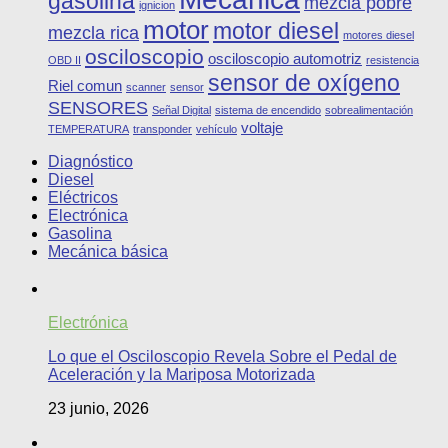
gasolina
mezcla pobre
ignicion
motor
motor diesel
mezcla rica
motores diesel
osciloscopio
osciloscopio automotriz
OBD II
resistencia
sensor de oxígeno
Riel comun
scanner
sensor
SENSORES
Señal Digital
sistema de encendido
sobrealimentación
voltaje
TEMPERATURA
transponder
vehículo
Diagnóstico
Diesel
Eléctricos
Electrónica
Gasolina
Mecánica básica
Electrónica
Lo que el Osciloscopio Revela Sobre el Pedal de
Aceleración y la Mariposa Motorizada
23 junio, 2026