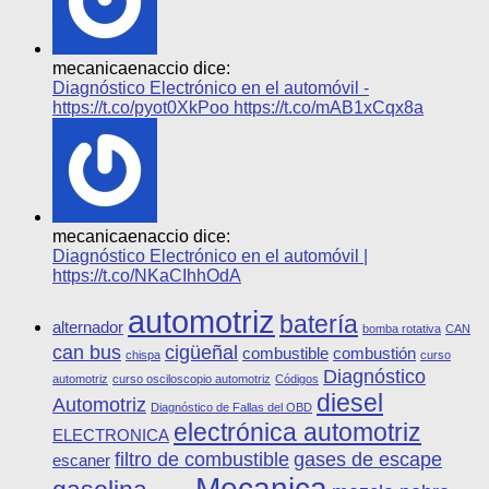
mecanicaenaccio dice:
Diagnóstico Electrónico en el automóvil -
https://t.co/pyot0XkPoo https://t.co/mAB1xCqx8a
mecanicaenaccio dice:
Diagnóstico Electrónico en el automóvil |
https://t.co/NKaCIhhOdA
automotriz
batería
alternador
bomba rotativa
CAN
can bus
cigüeñal
combustible
combustión
chispa
curso
Diagnóstico
automotriz
curso osciloscopio automotriz
Códigos
diesel
Automotriz
Diagnóstico de Fallas del OBD
electrónica automotriz
ELECTRONICA
filtro de combustible
gases de escape
escaner
Mecanica