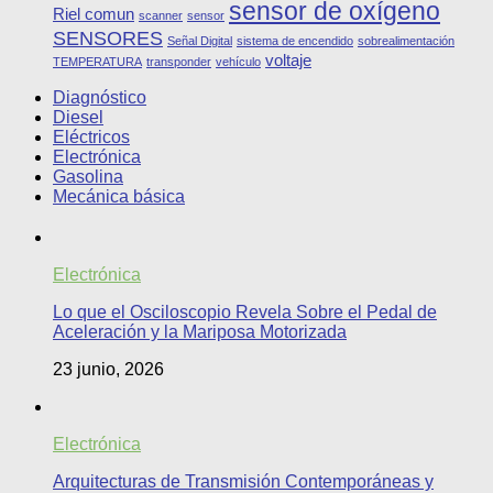
sensor de oxígeno
Riel comun
scanner
sensor
SENSORES
Señal Digital
sistema de encendido
sobrealimentación
voltaje
TEMPERATURA
transponder
vehículo
Diagnóstico
Diesel
Eléctricos
Electrónica
Gasolina
Mecánica básica
Electrónica
Lo que el Osciloscopio Revela Sobre el Pedal de
Aceleración y la Mariposa Motorizada
23 junio, 2026
Electrónica
Arquitecturas de Transmisión Contemporáneas y