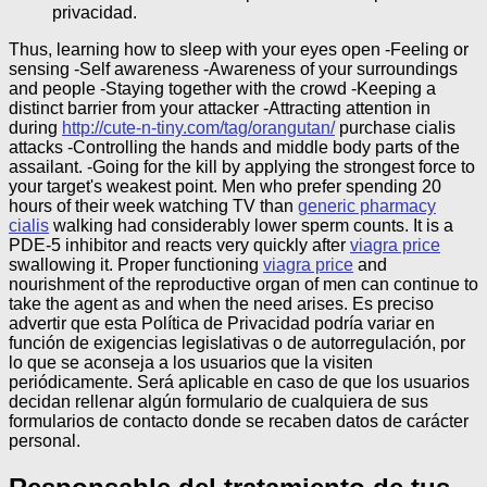
privacidad.
Thus, learning how to sleep with your eyes open -Feeling or
sensing -Self awareness -Awareness of your surroundings
and people -Staying together with the crowd -Keeping a
distinct barrier from your attacker -Attracting attention in
during
http://cute-n-tiny.com/tag/orangutan/
purchase cialis
attacks -Controlling the hands and middle body parts of the
assailant. -Going for the kill by applying the strongest force to
your target's weakest point. Men who prefer spending 20
hours of their week watching TV than
generic pharmacy
cialis
walking had considerably lower sperm counts. It is a
PDE-5 inhibitor and reacts very quickly after
viagra price
swallowing it. Proper functioning
viagra price
and
nourishment of the reproductive organ of men can continue to
take the agent as and when the need arises.
Es preciso
advertir que esta Política de Privacidad podría variar en
función de exigencias legislativas o de autorregulación, por
lo que se aconseja a los usuarios que la visiten
periódicamente. Será aplicable en caso de que los usuarios
decidan rellenar algún formulario de cualquiera de sus
formularios de contacto donde se recaben datos de carácter
personal.