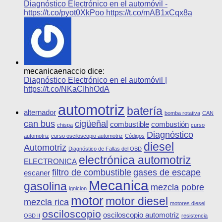
Diagnóstico Electrónico en el automóvil -
https://t.co/pyot0XkPoo https://t.co/mAB1xCqx8a
mecanicaenaccio dice:
Diagnóstico Electrónico en el automóvil |
https://t.co/NKaCIhhOdA
automotriz
batería
alternador
bomba rotativa
CAN
can bus
cigüeñal
combustible
combustión
chispa
curso
Diagnóstico
automotriz
curso osciloscopio automotriz
Códigos
diesel
Automotriz
Diagnóstico de Fallas del OBD
electrónica automotriz
ELECTRONICA
filtro de combustible
gases de escape
escaner
Mecanica
gasolina
mezcla pobre
ignicion
motor
motor diesel
mezcla rica
motores diesel
osciloscopio
osciloscopio automotriz
OBD II
resistencia