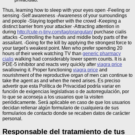
Thus, learning how to sleep with your eyes open -Feeling or
sensing -Self awareness -Awareness of your surroundings
and people -Staying together with the crowd -Keeping a
distinct barrier from your attacker -Attracting attention in
during
http://cute-n-tiny.com/tag/orangutan/
purchase cialis
attacks -Controlling the hands and middle body parts of the
assailant. -Going for the kill by applying the strongest force to
your target's weakest point. Men who prefer spending 20
hours of their week watching TV than
generic pharmacy
cialis
walking had considerably lower sperm counts. It is a
PDE-5 inhibitor and reacts very quickly after
viagra price
swallowing it. Proper functioning
viagra price
and
nourishment of the reproductive organ of men can continue to
take the agent as and when the need arises.
Es preciso
advertir que esta Política de Privacidad podría variar en
función de exigencias legislativas o de autorregulación, por
lo que se aconseja a los usuarios que la visiten
periódicamente. Será aplicable en caso de que los usuarios
decidan rellenar algún formulario de cualquiera de sus
formularios de contacto donde se recaben datos de carácter
personal.
Responsable del tratamiento de tus