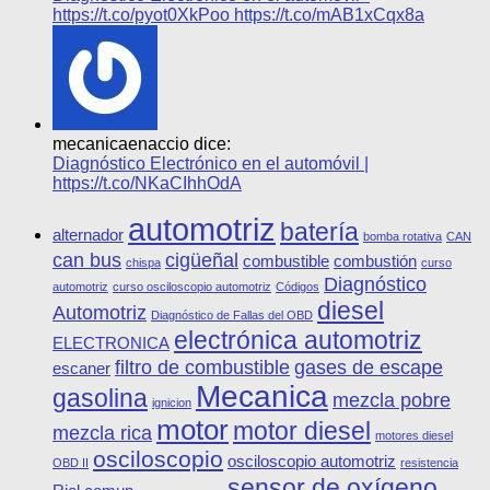
https://t.co/pyot0XkPoo https://t.co/mAB1xCqx8a
mecanicaenaccio dice:
Diagnóstico Electrónico en el automóvil |
https://t.co/NKaCIhhOdA
automotriz
batería
alternador
bomba rotativa
CAN
can bus
cigüeñal
combustible
combustión
chispa
curso
Diagnóstico
automotriz
curso osciloscopio automotriz
Códigos
diesel
Automotriz
Diagnóstico de Fallas del OBD
electrónica automotriz
ELECTRONICA
filtro de combustible
gases de escape
escaner
Mecanica
gasolina
mezcla pobre
ignicion
motor
motor diesel
mezcla rica
motores diesel
osciloscopio
osciloscopio automotriz
OBD II
resistencia
sensor de oxígeno