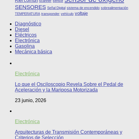
Riel comun
scanner
sensor
SENSORES
Señal Digital
sistema de encendido
sobrealimentación
voltaje
TEMPERATURA
transponder
vehículo
Diagnóstico
Diesel
Eléctricos
Electrónica
Gasolina
Mecánica básica
Electrónica
Lo que el Osciloscopio Revela Sobre el Pedal de
Aceleración y la Mariposa Motorizada
23 junio, 2026
Electrónica
Arquitecturas de Transmisión Contemporáneas y
Criterios de Selección