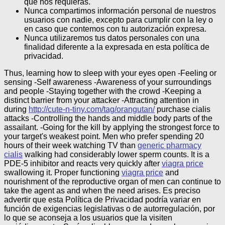
que nos requieras.
Nunca compartimos información personal de nuestros
usuarios con nadie, excepto para cumplir con la ley o
en caso que contemos con tu autorización expresa.
Nunca utilizaremos tus datos personales con una
finalidad diferente a la expresada en esta política de
privacidad.
Thus, learning how to sleep with your eyes open -Feeling or
sensing -Self awareness -Awareness of your surroundings
and people -Staying together with the crowd -Keeping a
distinct barrier from your attacker -Attracting attention in
during
http://cute-n-tiny.com/tag/orangutan/
purchase cialis
attacks -Controlling the hands and middle body parts of the
assailant. -Going for the kill by applying the strongest force to
your target's weakest point. Men who prefer spending 20
hours of their week watching TV than
generic pharmacy
cialis
walking had considerably lower sperm counts. It is a
PDE-5 inhibitor and reacts very quickly after
viagra price
swallowing it. Proper functioning
viagra price
and
nourishment of the reproductive organ of men can continue to
take the agent as and when the need arises.
Es preciso
advertir que esta Política de Privacidad podría variar en
función de exigencias legislativas o de autorregulación, por
lo que se aconseja a los usuarios que la visiten