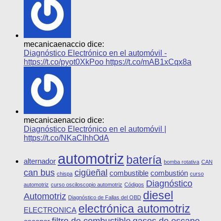
mecanicaenaccio dice:
Diagnóstico Electrónico en el automóvil -
https://t.co/pyot0XkPoo https://t.co/mAB1xCqx8a
mecanicaenaccio dice:
Diagnóstico Electrónico en el automóvil |
https://t.co/NKaCIhhOdA
automotriz
batería
alternador
bomba rotativa
CAN
can bus
cigüeñal
combustible
combustión
chispa
curso
Diagnóstico
automotriz
curso osciloscopio automotriz
Códigos
diesel
Automotriz
Diagnóstico de Fallas del OBD
electrónica automotriz
ELECTRONICA
filtro de combustible
gases de escape