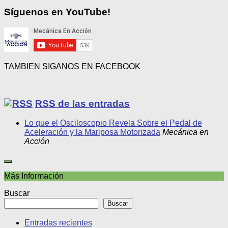
por
mes
Síguenos en YouTube!
TAMBIEN SIGANOS EN FACEBOOK
RSS de las entradas
Lo que el Osciloscopio Revela Sobre el Pedal de
Aceleración y la Mariposa Motorizada
Mecánica en
Acción
Más Información
Buscar
Buscar
Entradas recientes