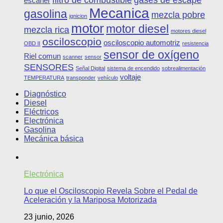
escaner
Mecanica
gasolina
mezcla pobre
ignicion
motor
motor diesel
mezcla rica
motores diesel
osciloscopio
osciloscopio automotriz
OBD II
resistencia
sensor de oxígeno
Riel comun
scanner
sensor
SENSORES
Señal Digital
sistema de encendido
sobrealimentación
voltaje
TEMPERATURA
transponder
vehículo
Diagnóstico
Diesel
Eléctricos
Electrónica
Gasolina
Mecánica básica
Electrónica
Lo que el Osciloscopio Revela Sobre el Pedal de
Aceleración y la Mariposa Motorizada
23 junio, 2026