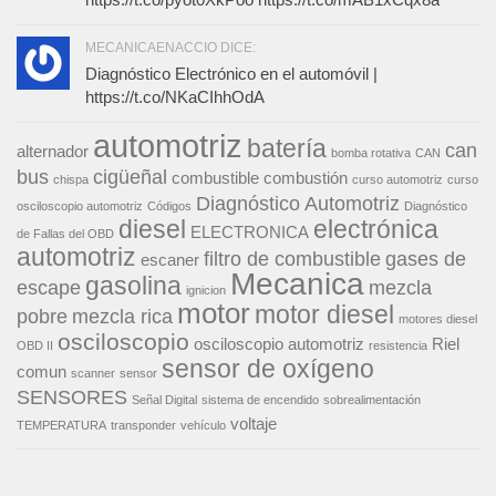
MECANICAENACCIO DICE:
Diagnóstico Electrónico en el automóvil |
https://t.co/NKaCIhhOdA
automotriz
batería
can
alternador
bomba rotativa
CAN
bus
cigüeñal
combustible
combustión
chispa
curso automotriz
curso
Diagnóstico Automotriz
osciloscopio automotriz
Códigos
Diagnóstico
diesel
electrónica
ELECTRONICA
de Fallas del OBD
automotriz
filtro de combustible
gases de
escaner
Mecanica
gasolina
escape
mezcla
ignicion
motor
motor diesel
pobre
mezcla rica
motores diesel
osciloscopio
osciloscopio automotriz
Riel
OBD II
resistencia
sensor de oxígeno
comun
scanner
sensor
SENSORES
Señal Digital
sistema de encendido
sobrealimentación
voltaje
TEMPERATURA
transponder
vehículo