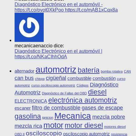
Diagnóstico Electrónico en el automóvil -
https://t.co/pyot0XkPoo https://t.co/mAB1xCqx8a
mecanicaenaccio dice:
Diagnóstico Electrónico en el automóvil |
https://t.co/NKaCIhhOdA
automotriz
batería
alternador
bomba rotativa
CAN
can bus
cigüeñal
combustible
combustión
chispa
curso
Diagnóstico
automotriz
curso osciloscopio automotriz
Códigos
diesel
Automotriz
Diagnóstico de Fallas del OBD
electrónica automotriz
ELECTRONICA
filtro de combustible
gases de escape
escaner
Mecanica
gasolina
mezcla pobre
ignicion
motor
motor diesel
mezcla rica
motores diesel
osciloscopio
osciloscopio automotriz
OBD II
resistencia