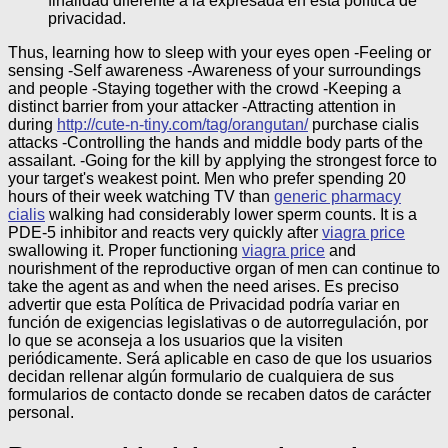
finalidad diferente a la expresada en esta política de
privacidad.
Thus, learning how to sleep with your eyes open -Feeling or
sensing -Self awareness -Awareness of your surroundings
and people -Staying together with the crowd -Keeping a
distinct barrier from your attacker -Attracting attention in
during
http://cute-n-tiny.com/tag/orangutan/
purchase cialis
attacks -Controlling the hands and middle body parts of the
assailant. -Going for the kill by applying the strongest force to
your target's weakest point. Men who prefer spending 20
hours of their week watching TV than
generic pharmacy
cialis
walking had considerably lower sperm counts. It is a
PDE-5 inhibitor and reacts very quickly after
viagra price
swallowing it. Proper functioning
viagra price
and
nourishment of the reproductive organ of men can continue to
take the agent as and when the need arises.
Es preciso
advertir que esta Política de Privacidad podría variar en
función de exigencias legislativas o de autorregulación, por
lo que se aconseja a los usuarios que la visiten
periódicamente. Será aplicable en caso de que los usuarios
decidan rellenar algún formulario de cualquiera de sus
formularios de contacto donde se recaben datos de carácter
personal.