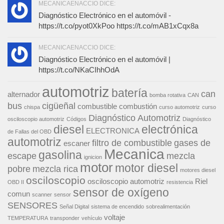
MECANICAENACCIO DICE:
Diagnóstico Electrónico en el automóvil -
https://t.co/pyot0XkPoo https://t.co/mAB1xCqx8a
MECANICAENACCIO DICE:
Diagnóstico Electrónico en el automóvil |
https://t.co/NKaCIhhOdA
automotriz
batería
can
alternador
bomba rotativa
CAN
bus
cigüeñal
combustible
combustión
chispa
curso automotriz
curso
Diagnóstico Automotriz
osciloscopio automotriz
Códigos
Diagnóstico
diesel
electrónica
ELECTRONICA
de Fallas del OBD
automotriz
filtro de combustible
gases de
escaner
Mecanica
gasolina
escape
mezcla
ignicion
motor
motor diesel
pobre
mezcla rica
motores diesel
osciloscopio
osciloscopio automotriz
Riel
OBD II
resistencia
sensor de oxígeno
comun
scanner
sensor
SENSORES
Señal Digital
sistema de encendido
sobrealimentación
voltaje
TEMPERATURA
transponder
vehículo