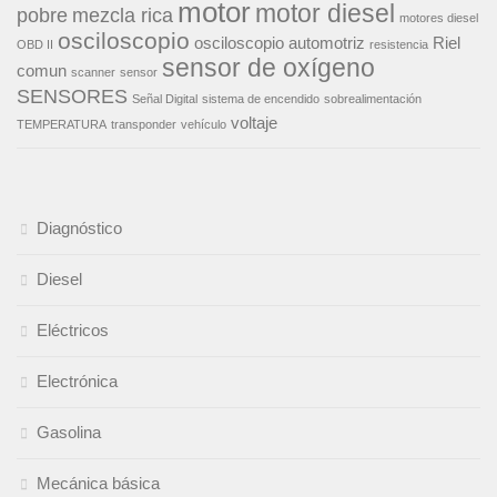
motor
motor diesel
pobre
mezcla rica
motores diesel
osciloscopio
osciloscopio automotriz
Riel
OBD II
resistencia
sensor de oxígeno
comun
scanner
sensor
SENSORES
Señal Digital
sistema de encendido
sobrealimentación
voltaje
TEMPERATURA
transponder
vehículo
Diagnóstico
Diesel
Eléctricos
Electrónica
Gasolina
Mecánica básica