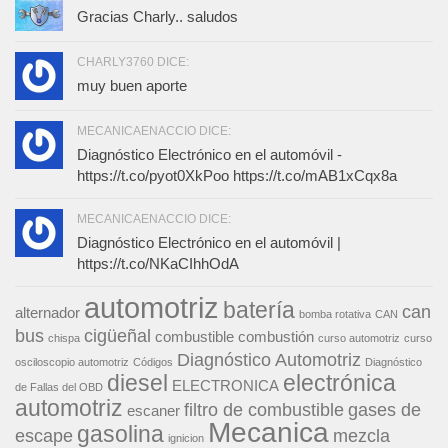
Gracias Charly.. saludos
CHARLY3760 DICE:
muy buen aporte
MECANICAENACCIO DICE:
Diagnóstico Electrónico en el automóvil -
https://t.co/pyot0XkPoo https://t.co/mAB1xCqx8a
MECANICAENACCIO DICE:
Diagnóstico Electrónico en el automóvil |
https://t.co/NKaCIhhOdA
automotriz
batería
can
alternador
bomba rotativa
CAN
bus
cigüeñal
combustible
combustión
chispa
curso automotriz
curso
Diagnóstico Automotriz
osciloscopio automotriz
Códigos
Diagnóstico
diesel
electrónica
ELECTRONICA
de Fallas del OBD
automotriz
filtro de combustible
gases de
escaner
Mecanica
gasolina
escape
mezcla
ignicion