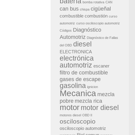
batería
bomba rotativa
CAN
can bus
cigüeñal
chispa
combustible
combustión
curso
automotriz
curso osciloscopio automotriz
Diagnóstico
Códigos
Automotriz
Diagnóstico de Fallas
diesel
del OBD
ELECTRONICA
electrónica
automotriz
escaner
filtro de combustible
gases de escape
gasolina
ignicion
Mecanica
mezcla
pobre
mezcla rica
motor
motor diesel
motores diesel
OBD II
osciloscopio
osciloscopio automotriz