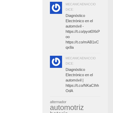
MECANICAENACCIO
DICE:
Diagnóstico
Electrónico en el
automóvil -
https://t.co/pyot0XkP
oo
https://t.co/mAB1xC
qx8a
MECANICAENACCIO
DICE:
Diagnóstico
Electrónico en el
automóvil |
https://t.co/NKaCIhh
OdA
alternador
automotriz