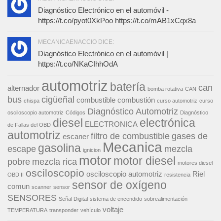
Diagnóstico Electrónico en el automóvil -
https://t.co/pyot0XkPoo https://t.co/mAB1xCqx8a
MECANICAENACCIO DICE:
Diagnóstico Electrónico en el automóvil |
https://t.co/NKaCIhhOdA
automotriz
batería
can
alternador
bomba rotativa
CAN
bus
cigüeñal
combustible
combustión
chispa
curso automotriz
curso
Diagnóstico Automotriz
osciloscopio automotriz
Códigos
Diagnóstico
diesel
electrónica
ELECTRONICA
de Fallas del OBD
automotriz
filtro de combustible
gases de
escaner
Mecanica
gasolina
escape
mezcla
ignicion
motor
motor diesel
pobre
mezcla rica
motores diesel
osciloscopio
osciloscopio automotriz
Riel
OBD II
resistencia
sensor de oxígeno
comun
scanner
sensor
SENSORES
Señal Digital
sistema de encendido
sobrealimentación
voltaje
TEMPERATURA
transponder
vehículo