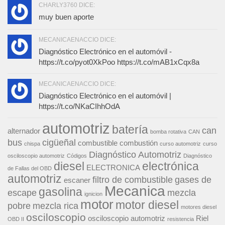
CHARLY3760 DICE:
muy buen aporte
MECANICAENACCIO DICE:
Diagnóstico Electrónico en el automóvil -
https://t.co/pyot0XkPoo https://t.co/mAB1xCqx8a
MECANICAENACCIO DICE:
Diagnóstico Electrónico en el automóvil |
https://t.co/NKaCIhhOdA
automotriz
batería
can
alternador
bomba rotativa
CAN
bus
cigüeñal
combustible
combustión
chispa
curso automotriz
curso
Diagnóstico Automotriz
osciloscopio automotriz
Códigos
Diagnóstico
diesel
electrónica
ELECTRONICA
de Fallas del OBD
automotriz
filtro de combustible
gases de
escaner
Mecanica
gasolina
escape
mezcla
ignicion
motor
motor diesel
pobre
mezcla rica
motores diesel
osciloscopio
osciloscopio automotriz
Riel
OBD II
resistencia